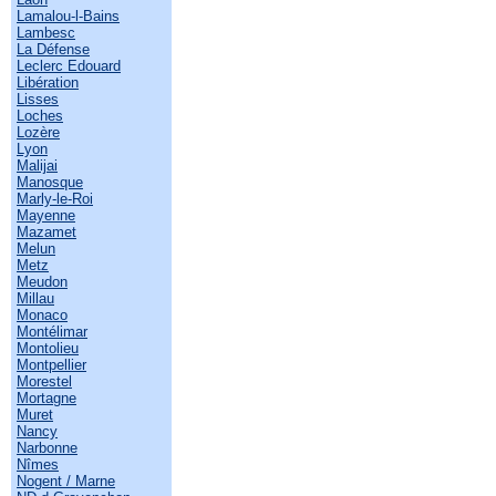
Lamalou-l-Bains
Lambesc
La Défense
Leclerc Edouard
Libération
Lisses
Loches
Lozère
Lyon
Malijai
Manosque
Marly-le-Roi
Mayenne
Mazamet
Melun
Metz
Meudon
Millau
Monaco
Montélimar
Montolieu
Montpellier
Morestel
Mortagne
Muret
Nancy
Narbonne
Nîmes
Nogent / Marne