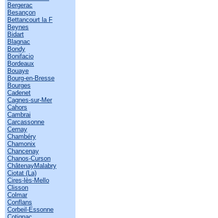
Bergerac
Besançon
Bettancourt la F
Beynes
Bidart
Blagnac
Bondy
Bonifacio
Bordeaux
Bouaye
Bourg-en-Bresse
Bourges
Cadenet
Cagnes-sur-Mer
Cahors
Cambrai
Carcassonne
Cernay
Chambéry
Chamonix
Chancenay
Chanos-Curson
ChâtenayMalabry
Ciotat (La)
Cires-lès-Mello
Clisson
Colmar
Conflans
Corbeil-Essonne
Cotignac