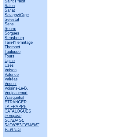
Saint Priest
Salon
Sarlat
Savigny/Orge
Sélestat
Sens
Seurre
Sorgues
Strasbourg
Tain-l'Hermitage
Thoronet
Toulouse
Tours
Ugine
Uzès
Vaison
Valence
Valréas
Vesoul
Voisins-Le-B.
Voujeaucourt
Wasquehal
ETRANGER
LA FRAPPE
CATALOGUES
in english
SONDAGE
RéFéRENCEMENT
VENTES