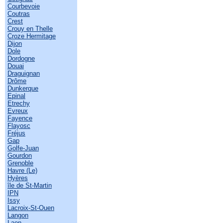
Courbevoie
Coutras
Crest
Crouy en Thelle
Croze Hermitage
Dijon
Dole
Dordogne
Douai
Draguignan
Drôme
Dunkerque
Epinal
Etrechy
Evreux
Fayence
Flayosc
Fréjus
Gap
Golfe-Juan
Gourdon
Grenoble
Havre (Le)
Hyères
île de St-Martin
IPN
Issy
Lacroix-St-Ouen
Langon
Laon