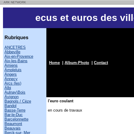
ARK NETWORK
ecus et euros des vil
Rubriques
ANCETRES
Abbeville
Aix-en-Provence
Aix-les-Bains
Home
|
Album-Photo
|
Contact
Amiens
Ampleluis
Angers
Annecy
Arcs (les)
Albi
Aulnay\Bois
Avignon
l'euro coulant
Bagnols / Cèze
Bandol
Basse-Terre
en cours de travaux
Bar-le-Duc
Barcelonnette
Beaumont
Beauvais
Berck-sur- Mer