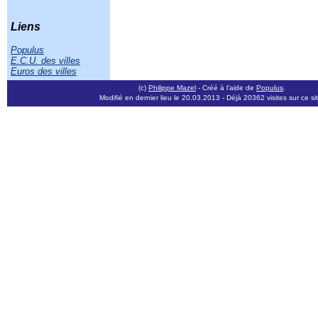
Liens
Populus
E.C.U. des villes
Euros des villes
(c)
Philippe Mazel
- Créé à l'aide de
Populus
.
Modifié en dernier lieu le 20.03.2013
- Déjà 20362 visites sur ce si