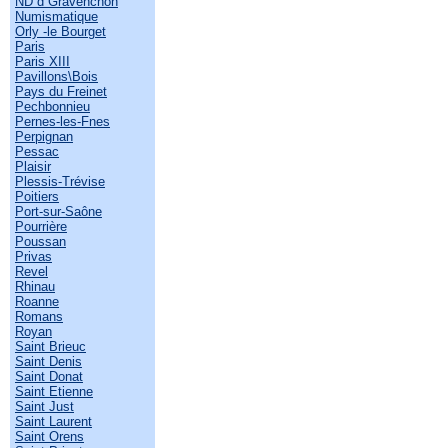
ND d Gravenchon
Numismatique
Orly -le Bourget
Paris
Paris XIII
Pavillons\Bois
Pays du Freinet
Pechbonnieu
Pernes-les-Fnes
Perpignan
Pessac
Plaisir
Plessis-Trévise
Poitiers
Port-sur-Saône
Pourrière
Poussan
Privas
Revel
Rhinau
Roanne
Romans
Royan
Saint Brieuc
Saint Denis
Saint Donat
Saint Etienne
Saint Just
Saint Laurent
Saint Orens