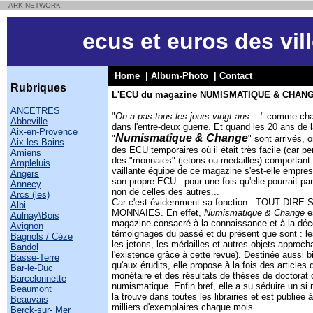
ARK NETWORK
ecus et euros des vil
Home
|
Album-Photo
|
Contact
Rubriques
L'ECU du magazine NUMISMATIQUE & CHAN
ANCETRES
"
On a pas tous les jours vingt ans...
" comme chan
Abbeville
dans l'entre-deux guerre. Et quand les 20 ans de 
Aix-en-Provence
Numismatique & Change
"
" sont arrivés, o
Aix-les-Bains
des ECU temporaires où il était très facile (car pe
Amiens
des "monnaies" (jetons ou médailles) comportant 
Ampleluis
vaillante équipe de ce magazine s'est-elle empres
Angers
son propre ECU : pour une fois qu'elle pourrait pa
Annecy
non de celles des autres...
Arcs (les)
Car c'est évidemment sa fonction : TOUT DIR
Albi
MONNAIES. En effet,
Numismatique & Change
es
Aulnay\Bois
magazine consacré à la connaissance et à la déc
Avignon
témoignages du passé et du présent que sont : les
Bagnols / Cèze
les jetons, les médailles et autres objets approcha
Bandol
l'existence grâce à cette revue). Destinée aussi 
Basse-Terre
qu'aux érudits, elle propose à la fois des articles 
Bar-le-Duc
monétaire et des résultats de thèses de doctorat
Barcelonnette
numismatique. Enfin bref, elle a su séduire un si
Beaumont
la trouve dans toutes les librairies et est publiée 
Beauvais
milliers d'exemplaires chaque mois.
Berck-sur- Mer