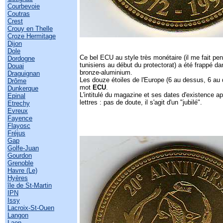
Courbevoie
Coutras
Crest
Crouy en Thelle
Croze Hermitage
Dijon
Dole
Ce bel ECU au style très monétaire (il me fait p
Dordogne
tunisiens au début du protectorat) a été frappé da
Douai
bronze-aluminium.
Draguignan
Les douze étoiles de l'Europe (6 au dessus, 6 au
Drôme
mot
ECU
.
Dunkerque
L'intitulé du magazine et ses dates d'existence a
Epinal
lettres : pas de doute, il s'agit d'un "jubilé".
Etrechy
Evreux
Fayence
Flayosc
Fréjus
Gap
Golfe-Juan
Gourdon
Grenoble
Havre (Le)
Hyères
île de St-Martin
IPN
Issy
Lacroix-St-Ouen
Langon
Laon