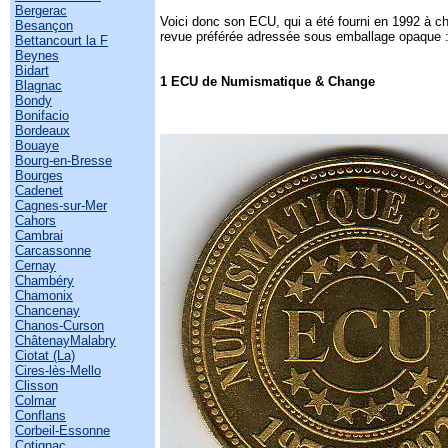
Bergerac
Voici donc son ECU, qui a été fourni en 1992 à 
Besançon
revue préférée adressée sous emballage opaque 
Bettancourt la F
Beynes
Bidart
1 ECU de Numismatique & Change
Blagnac
Bondy
Bonifacio
Bordeaux
Bouaye
Bourg-en-Bresse
Bourges
Cadenet
Cagnes-sur-Mer
Cahors
Cambrai
Carcassonne
Cernay
Chambéry
Chamonix
Chancenay
Chanos-Curson
ChâtenayMalabry
Ciotat (La)
Cires-lès-Mello
Clisson
Colmar
Conflans
Corbeil-Essonne
Cotignac