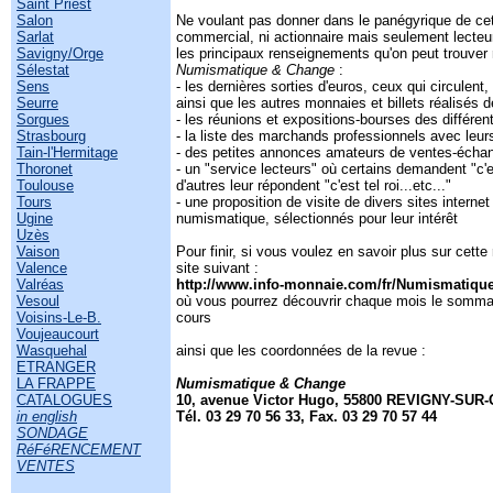
Saint Priest
Salon
Ne voulant pas donner dans le panégyrique de cett
Sarlat
commercial, ni actionnaire mais seulement lecteur
Savigny/Orge
les principaux renseignements qu'on peut trouver
Sélestat
Numismatique & Change
:
Sens
- les dernières sorties d'euros, ceux qui circulent, 
Seurre
ainsi que les autres monnaies et billets réalisés
Sorgues
- les réunions et expositions-bourses des différen
Strasbourg
- la liste des marchands professionnels avec leur
Tain-l'Hermitage
- des petites annonces amateurs de ventes-éch
Thoronet
- un "service lecteurs" où certains demandent "c'
Toulouse
d'autres leur répondent "c'est tel roi...etc..."
Tours
- une proposition de visite de divers sites internet 
Ugine
numismatique, sélectionnés pour leur intérêt
Uzès
Vaison
Pour finir, si vous voulez en savoir plus sur cette
Valence
site suivant :
Valréas
http://www.info-monnaie.com/fr/Numismatique
Vesoul
où vous pourrez découvrir chaque mois le somma
Voisins-Le-B.
cours
Voujeaucourt
Wasquehal
ainsi que les coordonnées de la revue :
ETRANGER
LA FRAPPE
Numismatique & Change
CATALOGUES
10, avenue Victor Hugo, 55800 REVIGNY-SU
in english
Tél. 03 29 70 56 33, Fax. 03 29 70 57 44
SONDAGE
RéFéRENCEMENT
VENTES