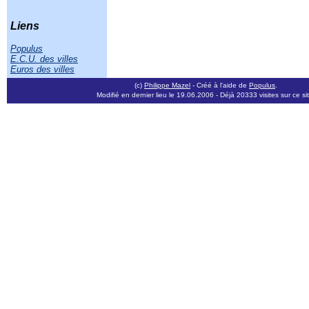
Liens
Populus
E.C.U. des villes
Euros des villes
(c)
Philippe Mazel
- Créé à l'aide de
Populus
.
Modifié en dernier lieu le 19.06.2006
- Déjà 20333 visites sur ce si