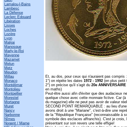
Lamalou-l-Bains
Lambesc
La Défense
Leclerc Edouard
Libération
Lisses
Loches
Lozère
Lyon
Malijai
Manosque
Marly-le-Roi
Mayenne
Mazamet
Melun
Metz
Meudon
Millau
Et, au dos, pour ceux qui n'auraient pas compris 
Monaco
1°) on répète les dates
1972 - 1992
(en plus petit 
Montélimar
2°) on précise qu'il s'agit du
20e ANNIVERSAIRE
Montolieu
en maths)
Montpellier
Peut-être aussi afin d'éviter que des audacieux ne
Morestel
quelque chose avec cette monnaie fictive. Car (à 
Mortagne
du magazine) elle ne peut pas avoir de valeur rée
Muret
SECOND POINT REMARQUABLE : au lieu d'une 
Nancy
avons droit à une "Mariane", c'est-à-dire une repr
Narbonne
de la "République Française" (reconnaissable à s
Nîmes
symbole des esclaces affranchis). C'est je crois,
Nogent / Marne
présentant sur son revers une telle effigie!