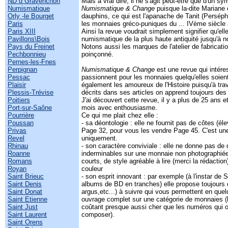
ND d Gravenchon
Mais à vrai dire, il ne s'agit peut-être que d'un s
Numismatique
Numismatique & Change
puisque la-dite Mariane 
Orly -le Bourget
dauphins, ce qui est l'apanache de Tanit (Persép
Paris
les monnaies gréco-puniques du ... IVème siècle 
Paris XIII
Ainsi la revue voudrait simplement signifier qu'ell
Pavillons\Bois
numismatique de la plus haute antiquité jusqu'à n
Pays du Freinet
Notons aussi les marques de l'atelier de fabricati
Pechbonnieu
poinçonné.
Pernes-les-Fnes
Perpignan
Numismatique & Change
est une revue qui intére
Pessac
passionnent pour les monnaies quelqu'elles soien
Plaisir
également les amoureux de l'Histoire puisqu'à trav
Plessis-Trévise
décrits dans ses articles on apprend toujours de
Poitiers
J'ai découvert cette revue, il y a plus de 25 ans 
Port-sur-Saône
mois avec enthousiasme.
Pourrière
Ce qui me plait chez elle :
Poussan
- sa déontologie : elle ne fournit pas de côtes (é
Privas
Page 32, pour vous les vendre Page 45. C'est une
Revel
uniquement.
Rhinau
- son caractère conviviale : elle ne donne pas de 
Roanne
inderminables sur une monnaie non photographiée
Romans
courts, de style agréable à lire (merci la rédactio
Royan
couleur
Saint Brieuc
- son esprit innovant : par exemple (à l'instar de 
Saint Denis
albums de BD en tranches) elle propose toujours de
Saint Donat
argus,etc...) à suivre qui vous permettent en que
Saint Etienne
ouvrage complet sur une catégorie de monnaies (l
Saint Just
coûtant presque aussi cher que les numéros qui on
Saint Laurent
composer).
Saint Orens