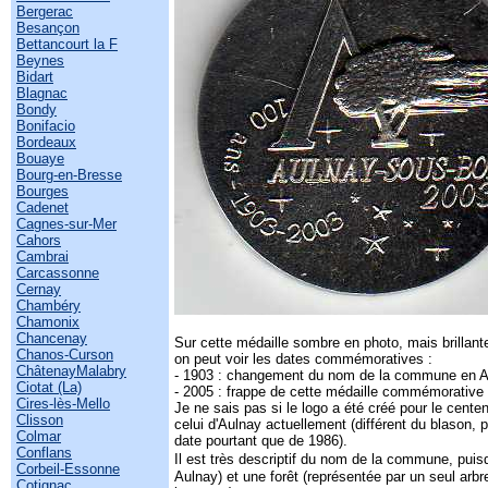
Bergerac
Besançon
Bettancourt la F
Beynes
Bidart
Blagnac
Bondy
Bonifacio
Bordeaux
Bouaye
Bourg-en-Bresse
Bourges
Cadenet
Cagnes-sur-Mer
Cahors
Cambrai
Carcassonne
Cernay
Chambéry
Chamonix
Chancenay
Sur cette médaille sombre en photo, mais brillante 
Chanos-Curson
on peut voir les dates commémoratives :
ChâtenayMalabry
- 1903 : changement du nom de la commune en 
Ciotat (La)
- 2005 : frappe de cette médaille commémorative
Cires-lès-Mello
Je ne sais pas si le logo a été créé pour le cente
Clisson
celui d'Aulnay actuellement (différent du blason, 
Colmar
date pourtant que de 1986).
Conflans
Il est très descriptif du nom de la commune, puis
Corbeil-Essonne
Aulnay) et une forêt (représentée par un seul arbr
Cotignac