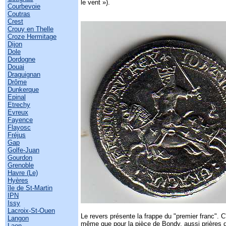
le vent »).
Courbevoie
Coutras
Crest
Crouy en Thelle
Croze Hermitage
Dijon
Dole
Dordogne
Douai
Draguignan
Drôme
Dunkerque
Epinal
Etrechy
Evreux
Fayence
Flayosc
Fréjus
Gap
Golfe-Juan
Gourdon
Grenoble
Havre (Le)
Hyères
île de St-Martin
IPN
Issy
Lacroix-St-Ouen
Le revers présente la frappe du "premier franc". 
Langon
même que pour la pièce de Bondy, aussi prières d
Laon