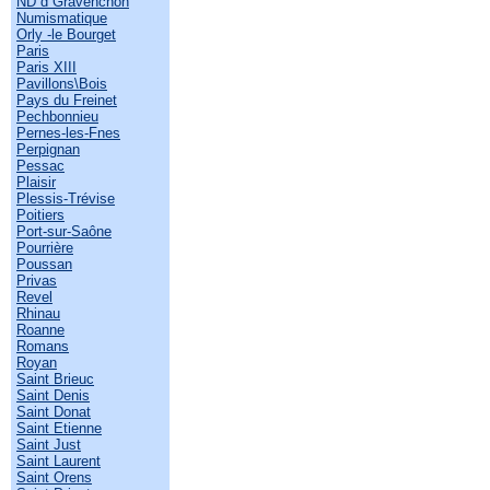
ND d Gravenchon
Numismatique
Orly -le Bourget
Paris
Paris XIII
Pavillons\Bois
Pays du Freinet
Pechbonnieu
Pernes-les-Fnes
Perpignan
Pessac
Plaisir
Plessis-Trévise
Poitiers
Port-sur-Saône
Pourrière
Poussan
Privas
Revel
Rhinau
Roanne
Romans
Royan
Saint Brieuc
Saint Denis
Saint Donat
Saint Etienne
Saint Just
Saint Laurent
Saint Orens