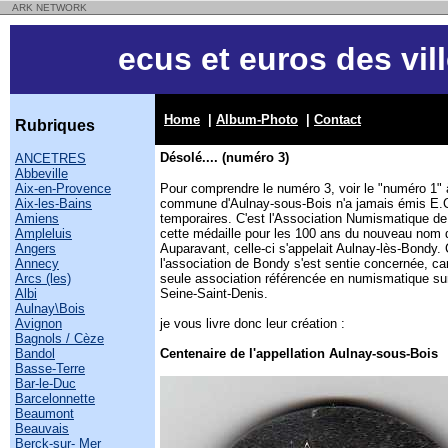
ARK NETWORK
ecus et euros des vil
Home
|
Album-Photo
|
Contact
Rubriques
Désolé.... (numéro 3)
ANCETRES
Abbeville
Aix-en-Provence
Pour comprendre le numéro 3, voir le "numéro 1" à
Aix-les-Bains
commune d'Aulnay-sous-Bois n'a jamais émis E.C
Amiens
temporaires. C'est l'Association Numismatique de
Ampleluis
cette médaille pour les 100 ans du nouveau nom
Angers
Auparavant, celle-ci s'appelait Aulnay-lès-Bondy. 
Annecy
l'association de Bondy s'est sentie concernée, car 
Arcs (les)
seule association référencée en numismatique sur
Albi
Seine-Saint-Denis.
Aulnay\Bois
Avignon
je vous livre donc leur création :
Bagnols / Cèze
Bandol
Centenaire de l'appellation Aulnay-sous-Bois
Basse-Terre
Bar-le-Duc
Barcelonnette
Beaumont
Beauvais
Berck-sur- Mer