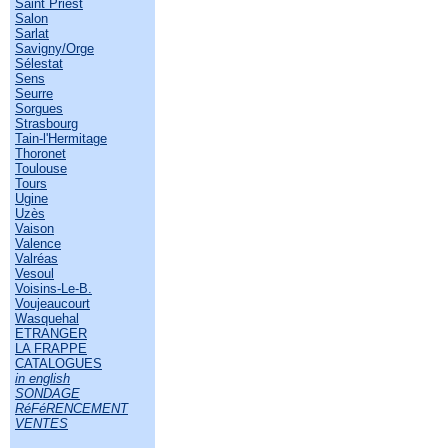
Saint Priest
Salon
Sarlat
Savigny/Orge
Sélestat
Sens
Seurre
Sorgues
Strasbourg
Tain-l'Hermitage
Thoronet
Toulouse
Tours
Ugine
Uzès
Vaison
Valence
Valréas
Vesoul
Voisins-Le-B.
Voujeaucourt
Wasquehal
ETRANGER
LA FRAPPE
CATALOGUES
in english
SONDAGE
RéFéRENCEMENT
VENTES