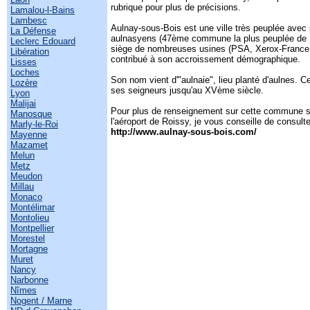
rubrique pour plus de précisions.
Lamalou-l-Bains
Lambesc
Aulnay-sous-Bois est une ville très peuplée avec
La Défense
aulnasyens (47ème commune la plus peuplée de Fr
Leclerc Edouard
siège de nombreuses usines (PSA, Xerox-France,
Libération
contribué à son accroissement démographique.
Lisses
Loches
Son nom vient d'"aulnaie", lieu planté d'aulnes. C
Lozère
ses seigneurs jusqu'au XVème siècle.
Lyon
Malijai
Pour plus de renseignement sur cette commune s
Manosque
l'aéroport de Roissy, je vous conseille de consulter
Marly-le-Roi
http://www.aulnay-sous-bois.com/
Mayenne
Mazamet
Melun
Metz
Meudon
Millau
Monaco
Montélimar
Montolieu
Montpellier
Morestel
Mortagne
Muret
Nancy
Narbonne
Nîmes
Nogent / Marne