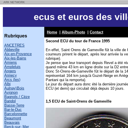
ARK NETWORK
ecus et euros des vil
Home
|
Album-Photo
|
Contact
Rubriques
Second ECU du tour de France 1995
ANCETRES
Abbeville
En effet, Saint Orens de Gameville fût la ville de
Aix-en-Provence
courreurs prirent le départ, après leur arrivée la ve
Aix-les-Bains
rubrique).
Amiens
Je pense que leur transport depuis Revel a été réa
Ampleluis
quand même 43 km en ligne droite sur la D2 entre
Angers
Donc St-Orens-de-Gameville fût le départ de la 1
Annecy
représentait 164 km jusqu'à Guzet-Neige en Ariège 
Arcs (les)
Pantani qui la remporta).
Albi
Le jour du départ aura donc été la dernière journée
Aulnay\Bois
ECU (et demi) qui circulait déjà depuis 10 jours.
Avignon
Bagnols / Cèze
Bandol
1,5 ECU de Saint-Orens de Gameville
Basse-Terre
Bar-le-Duc
Barcelonnette
Beaumont
Beauvais
Berck-sur- Mer