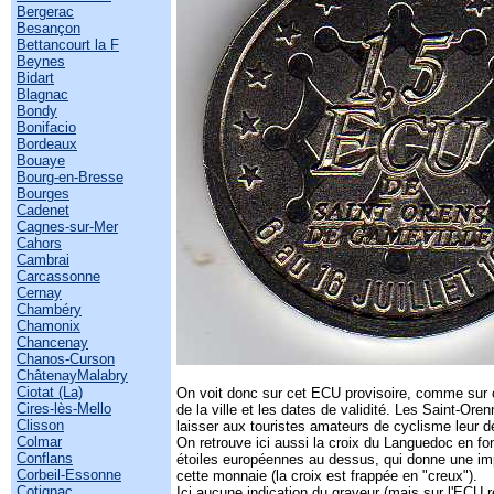
Bergerac
Besançon
Bettancourt la F
Beynes
Bidart
Blagnac
Bondy
Bonifacio
Bordeaux
Bouaye
Bourg-en-Bresse
Bourges
Cadenet
Cagnes-sur-Mer
Cahors
Cambrai
Carcassonne
Cernay
Chambéry
Chamonix
Chancenay
Chanos-Curson
ChâtenayMalabry
Ciotat (La)
On voit donc sur cet ECU provisoire, comme sur 
Cires-lès-Mello
de la ville et les dates de validité. Les Saint-Ore
Clisson
laisser aux touristes amateurs de cyclisme leur 
Colmar
On retrouve ici aussi la croix du Languedoc en f
Conflans
étoiles européennes au dessus, qui donne une imp
Corbeil-Essonne
cette monnaie (la croix est frappée en "creux").
Cotignac
Ici aucune indication du graveur (mais sur l'ECU rev