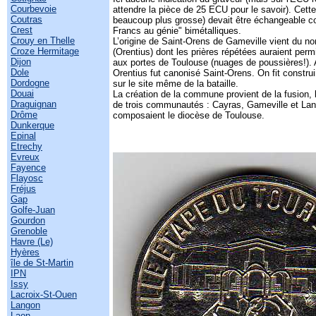
Courbevoie
attendre la pièce de 25 ECU pour le savoir). Cette
Coutras
beaucoup plus grosse) devait être échangeable c
Crest
Francs au génie" bimétalliques.
Crouy en Thelle
L’origine de Saint-Orens de Gameville vient du n
Croze Hermitage
(Orentius) dont les prières répétées auraient permi
Dijon
aux portes de Toulouse (nuages de poussières!). 
Dole
Orentius fut canonisé Saint-Orens. On fit construi
Dordogne
sur le site même de la bataille.
Douai
La création de la commune provient de la fusion,
Draguignan
de trois communautés : Cayras, Gameville et Lant
Drôme
composaient le diocèse de Toulouse.
Dunkerque
Epinal
Etrechy
Evreux
Fayence
Flayosc
Fréjus
Gap
Golfe-Juan
Gourdon
Grenoble
Havre (Le)
Hyères
île de St-Martin
IPN
Issy
Lacroix-St-Ouen
Langon
Laon