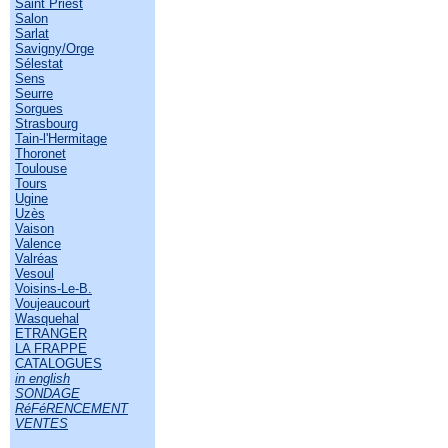
Saint Priest
Salon
Sarlat
Savigny/Orge
Sélestat
Sens
Seurre
Sorgues
Strasbourg
Tain-l'Hermitage
Thoronet
Toulouse
Tours
Ugine
Uzès
Vaison
Valence
Valréas
Vesoul
Voisins-Le-B.
Voujeaucourt
Wasquehal
ETRANGER
LA FRAPPE
CATALOGUES
in english
SONDAGE
RéFéRENCEMENT
VENTES