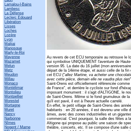
Lamalou-l-Bains
Lambesc
La Défense
Leclerc Edouard
Libération
Lisses
Loches
Lozère
Lyon
Malijai
Manosque
Marly-le-Roi
Mayenne
Au revers de cet ECU temporaire au retrouve le l
Mazamet
qui symbolise UNIQUEMENT l'aventure de Haute-
Melun
version 95. La date du 16 juillet (mon anniversaire
Metz
départ de la 14ème étape, et aussi celle de la fin 
Meudon
cet ECU ("
allez Martine, va acheter une chocola
Millau
avec cette pièce, demain elle ne vaudra plus rien
Monaco
Saint-Orens est officiellement référencée comme "
Montélimar
de France", et derrière le cycliste sur fond d'héxa
Montolieu
imposant monument : il s'agit d'ALTIGONE, le nou
Montpellier
de Saint-Orens. Même si le fond grumuleux de la 
Morestel
qu'il est pavé, il est à l'heure actuelle carrelé.
Mortagne
En effet, le petit village de Saint-Orens des ann
Muret
habitants : en 20 années, il est devenu une ville 
Nancy
âmes, avec des zones industrielles et un gigante
Narbonne
commercial. C'est pourquoi, la salle des fêtes a l
Nîmes
Altigone qui propose au public une saison de spe
Nogent / Marne
théâtre, concerts, etc. Il se compose d'une salle