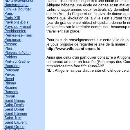
ND d Gravenchon
places, d'une bibliothèque et d'une école de musi
Numismatique
Altigone héberge une école de danse et un atelier 
Orly -le Bourget
Enfin, chaque année, deux festivals s'y déroulen
Paris
sur les Arts du Cirque et un festival de danse co
Paris XIII
Notons que l'évolution de la ville s'est surtout fait
Pavillons\Bois
(pas de grands ensembles) et qu'étant donné le n
Pays du Freinet
implantées sur le territoire communal, beaucoup d
Pechbonnieu
travaillent sur place.
Pernes-les-Fnes
Perpignan
Pour plus de renseignements sur cette ville de la 
Pessac
je vous propose de regarder le site de la mairie :
Plaisir
http://www.ville-saint-orens.fr/
Plessis-Trévise
Poitiers
Ainsi que celui d'un particulier consacré à Altigon
Port-sur-Saône
nombreux artistes en tournée (Printemps des Cour
Pourrière
http://infosainto.free.fr/culture/Alti/
Poussan
NB : Altigone n'a pas d'autre site officiel que celu
Privas
Revel
Rhinau
Roanne
Romans
Royan
Saint Brieuc
Saint Denis
Saint Donat
Saint Etienne
Saint Just
Saint Laurent
Saint Orens