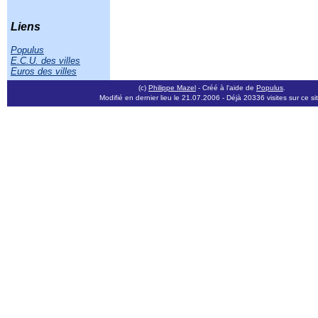
Liens
Populus
E.C.U. des villes
Euros des villes
(c)
Philippe Mazel
- Créé à l'aide de
Populus
.
Modifié en dernier lieu le 21.07.2006
- Déjà 20336 visites sur ce si