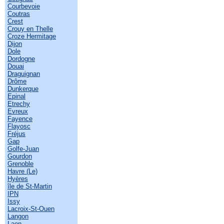
Courbevoie
Coutras
Crest
Crouy en Thelle
Croze Hermitage
Dijon
Dole
Dordogne
Douai
Draguignan
Drôme
Dunkerque
Epinal
Etrechy
Evreux
Fayence
Flayosc
Fréjus
Gap
Golfe-Juan
Gourdon
Grenoble
Havre (Le)
Hyères
île de St-Martin
IPN
Issy
Lacroix-St-Ouen
Langon
Laon