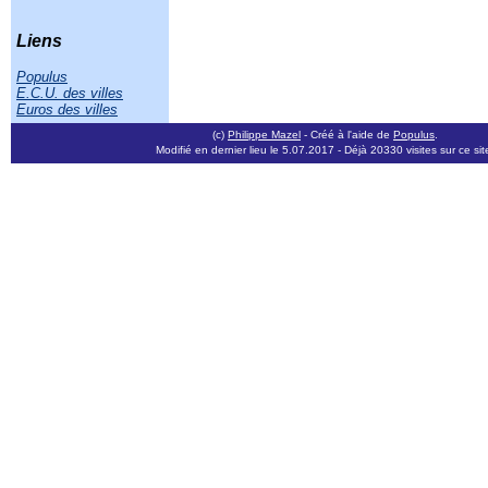
Liens
Populus
E.C.U. des villes
Euros des villes
(c)
Philippe Mazel
- Créé à l'aide de
Populus
.
Modifié en dernier lieu le 5.07.2017
- Déjà 20330 visites sur ce sit