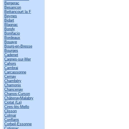
Bergerac
Besançon
Bettancourt la F
Beynes
Bidart
Blagnac
Bondy
Bonifacio
Bordeaux
Bouaye
Bourg-en-Bresse
Bourges
Cadenet
Cagnes-sur-Mer
Cahors
Cambrai
Carcassonne
Cernay
Chambéry
Chamonix
Chancenay
Chanos-Curson
ChâtenayMalabry
Ciotat (La)
Cires-lès-Mello
Clisson
Colmar
Conflans
Corbeil-Essonne
Cotignac