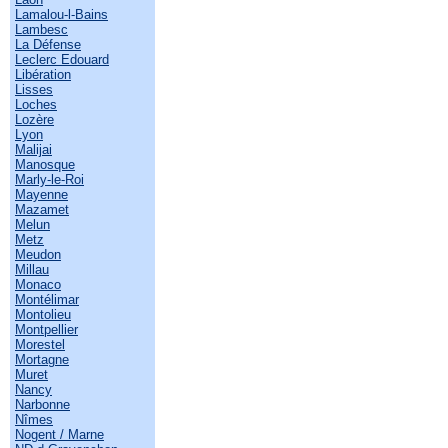
Lamalou-l-Bains
Lambesc
La Défense
Leclerc Edouard
Libération
Lisses
Loches
Lozère
Lyon
Malijai
Manosque
Marly-le-Roi
Mayenne
Mazamet
Melun
Metz
Meudon
Millau
Monaco
Montélimar
Montolieu
Montpellier
Morestel
Mortagne
Muret
Nancy
Narbonne
Nîmes
Nogent / Marne