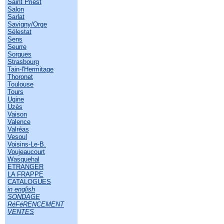
Saint Priest
Salon
Sarlat
Savigny/Orge
Sélestat
Sens
Seurre
Sorgues
Strasbourg
Tain-l'Hermitage
Thoronet
Toulouse
Tours
Ugine
Uzès
Vaison
Valence
Valréas
Vesoul
Voisins-Le-B.
Voujeaucourt
Wasquehal
ETRANGER
LA FRAPPE
CATALOGUES
in english
SONDAGE
RéFéRENCEMENT
VENTES