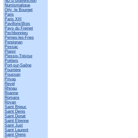
ND d Gravenchon
Numismatique
Orly -le Bourget
Paris
Paris XIII
Pavillons\Bois
Pays du Freinet
Pechbonnieu
Pernes-les-Fnes
Perpignan
Pessac
Plaisir
Plessis-Trévise
Poitiers
Port-sur-Saône
Pourrière
Poussan
Privas
Revel
Rhinau
Roanne
Romans
Royan
Saint Brieuc
Saint Denis
Saint Donat
Saint Etienne
Saint Just
Saint Laurent
Saint Orens