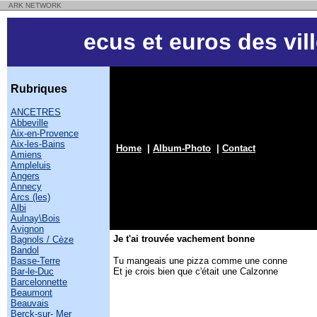
ARK NETWORK
ecus et euros des vil
Rubriques
ANCETRES
Abbeville
Aix-en-Provence
Aix-les-Bains
Home
|
Album-Photo
|
Contact
Amiens
Ampleluis
Angers
Annecy
Arcs (les)
Albi
Aulnay\Bois
Avignon
Je t'ai trouvée vachement bonne
Bagnols / Cèze
Bandol
Basse-Terre
Tu mangeais une pizza comme une conne
Bar-le-Duc
Et je crois bien que c'était une Calzonne
Barcelonnette
Beaumont
Beauvais
Berck-sur- Mer