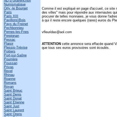
ND d Gravenchon
Numismatique
Orly -le Bourget
Comme il est expliqué en page d'accueil, ce site 
Paris
des villes" mais pour répondre aux internautes 
Paris XIII
procurer de telles monnaies, je vous donne l'adres
Pavillons\Bois
à qui il reste encore quelques (rares) euros du Pl
Pays du Freinet
Pechbonnieu
Pernes-les-Fnes
vfleuridas@aol.com
Perpignan
Pessac
Plaisir
ATTENTION
cette annonce sera effacée quand Va
Plessis-Trévise
que tous ses euros provisoires sont écoulés.
Poitiers
Port-sur-Saône
Pourrière
Poussan
Privas
Revel
Rhinau
Roanne
Romans
Royan
Saint Brieuc
Saint Denis
Saint Donat
Saint Etienne
Saint Just
Saint Laurent
Saint Orens