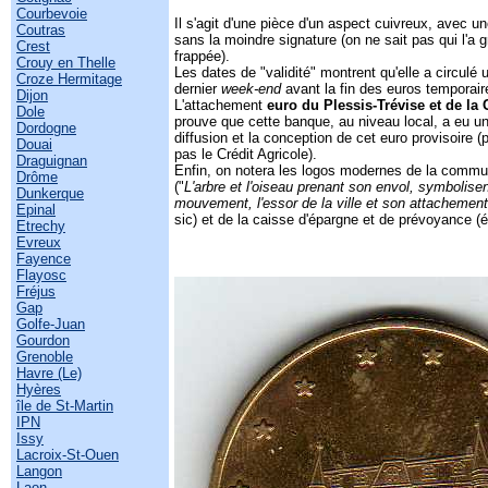
Courbevoie
Il s'agit d'une pièce d'un aspect cuivreux, avec u
Coutras
sans la moindre signature (on ne sait pas qui l'a gr
Crest
frappée).
Crouy en Thelle
Les dates de "validité" montrent qu'elle a circulé 
Croze Hermitage
dernier
week-end
avant la fin des euros temporair
Dijon
L'attachement
euro du Plessis-Trévise et de la
Dole
prouve que cette banque, au niveau local, a eu un
Dordogne
diffusion et la conception de cet euro provisoire (
Douai
pas le Crédit Agricole).
Draguignan
Enfin, on notera les logos modernes de la commu
Drôme
("
L'arbre et l'oiseau prenant son envol, symbolisen
Dunkerque
mouvement, l'essor de la ville et son attachement
Epinal
sic) et de la caisse d'épargne et de prévoyance (é
Etrechy
Evreux
Fayence
Flayosc
Fréjus
Gap
Golfe-Juan
Gourdon
Grenoble
Havre (Le)
Hyères
île de St-Martin
IPN
Issy
Lacroix-St-Ouen
Langon
Laon