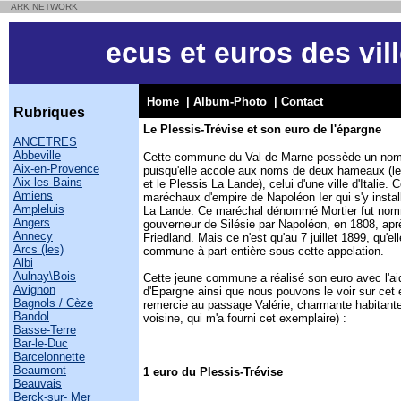
ARK NETWORK
ecus et euros des vil
Home
|
Album-Photo
|
Contact
Rubriques
Le Plessis-Trévise et son euro de l'épargne
ANCETRES
Abbeville
Cette commune du Val-de-Marne possède un nom f
Aix-en-Provence
puisqu'elle accole aux noms de deux hameaux (le
Aix-les-Bains
et le Plessis La Lande), celui d'une ville d'Italie.
Amiens
maréchaux d'empire de Napoléon Ier qui s'y instal
Ampleluis
La Lande. Ce maréchal dénommé Mortier fut nom
Angers
gouverneur de Silésie par Napoléon, en 1808, aprè
Annecy
Friedland. Mais ce n'est qu'au 7 juillet 1899, qu'e
Arcs (les)
commune à part entière sous cette appelation.
Albi
Aulnay\Bois
Cette jeune commune a réalisé son euro avec l'ai
Avignon
d'Epargne ainsi que nous pouvons le voir sur cet e
Bagnols / Cèze
remercie au passage Valérie, charmante habitan
Bandol
voisine, qui m'a fourni cet exemplaire) :
Basse-Terre
Bar-le-Duc
Barcelonnette
Beaumont
1 euro du Plessis-Trévise
Beauvais
Berck-sur- Mer