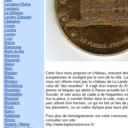
Lamalou-l-Bains
Lambesc
La Défense
Leclerc Edouard
Libération
Lisses
Loches
Lozère
Lyon
Malijai
Manosque
Marly-le-Roi
Mayenne
Mazamet
Melun
Metz
Meudon
Cette face nous propose un château, entourré des
Millau
européennes et souligné par le nom de la ville. L
Monaco
nous est offerte n'est pas le château de La Lande
Montélimar
celui dit-"des tourelles". Il s'agit d'un manoir du 
Montolieu
pierres et briques qui abrite à l'heure actuelle les
Montpellier
Sociale, et sert aussi de cadre à de fréquentes ex
Morestel
Sur la pièce, il semble flotter dans le vide, mais e
Mortagne
parc arboré d'un hectare, ce qui en fait un lieu d
Muret
les plesséens, ou un cadre idylique pour leurs p
Nancy
Narbonne
Pour plus de renseignements sur cette commune, 
Nîmes
consulter son site :
Nogent / Marne
http://www.leplessistrevise.fr/