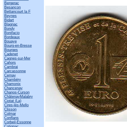
Bergerac
Besançon
Bettancourt la F
Beynes
Bidart
Blagnac
Bondy
Bonifacio
Bordeaux
Bouaye
Bourg-en-Bresse
Bourges
Cadenet
Cagnes-sur-Mer
Cahors
Cambrai
Carcassonne
Cernay
Chambéry
Chamonix
Chancenay
Chanos-Curson
ChâtenayMalabry
Ciotat (La)
Cires-lès-Mello
Clisson
Colmar
Conflans
Corbeil-Essonne
Cotignac