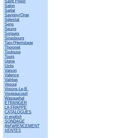
Saint Priest
Salon
Sarlat
Savigny/Orge
Sélestat
Sens
Seurre
Sorgues
Strasbourg
Tain-l'Hermitage
Thoronet
Toulouse
Tours
Ugine
Uzès
Vaison
Valence
Valréas
Vesoul
Voisins-Le-B.
Voujeaucourt
Wasquehal
ETRANGER
LA FRAPPE
CATALOGUES
in english
SONDAGE
RéFéRENCEMENT
VENTES