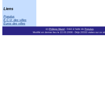
Liens
Populus
E.C.U. des villes
Euros des villes
(c)
Philippe Mazel
- Créé à l'aide de
Populus
.
Modifié en dernier lieu le 22.03.2008
- Déjà 20333 visites sur ce si