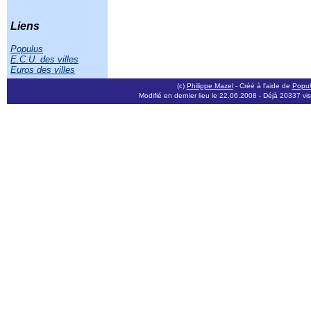
Liens
Populus
E.C.U. des villes
Euros des villes
(c)
Philippe Mazel
- Créé à l'aide de
Popul
Modifié en dernier lieu le 22.06.2008
- Déjà 20337 visi