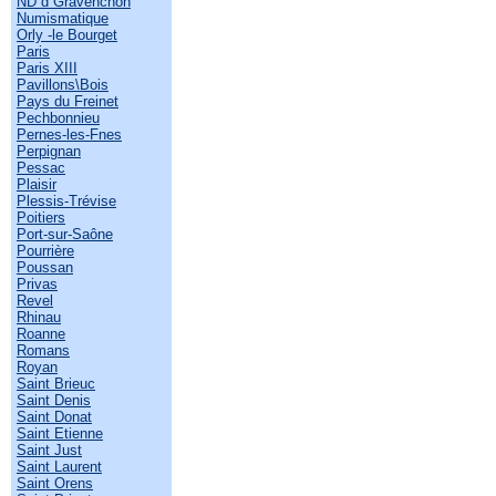
ND d Gravenchon
Numismatique
Orly -le Bourget
Paris
Paris XIII
Pavillons\Bois
Pays du Freinet
Pechbonnieu
Pernes-les-Fnes
Perpignan
Pessac
Plaisir
Plessis-Trévise
Poitiers
Port-sur-Saône
Pourrière
Poussan
Privas
Revel
Rhinau
Roanne
Romans
Royan
Saint Brieuc
Saint Denis
Saint Donat
Saint Etienne
Saint Just
Saint Laurent
Saint Orens