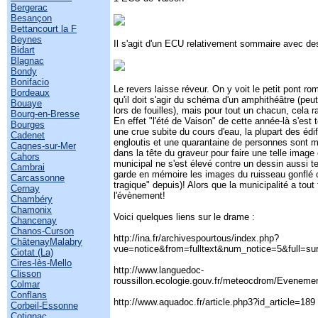
Bergerac
Besançon
Bettancourt la F
Beynes
Il s'agit d'un ECU relativement sommaire avec des
Bidart
Blagnac
Bondy
Bonifacio
Le revers laisse réveur. On y voit le petit pont r
Bordeaux
qu'il doit s'agir du schéma d'un amphithéâtre (peu
Bouaye
lors de fouilles), mais pour tout un chacun, cela 
Bourg-en-Bresse
En effet "l'été de Vaison" de cette année-là s'est 
Bourges
une crue subite du cours d'eau, la plupart des édi
Cadenet
engloutis et une quarantaine de personnes sont 
Cagnes-sur-Mer
dans la tête du graveur pour faire une telle imag
Cahors
municipal ne s'est élevé contre un dessin aussi 
Cambrai
garde en mémoire les images du ruisseau gonflé 
Carcassonne
tragique" depuis)! Alors que la municipalité a tout 
Cernay
l'évènement!
Chambéry
Chamonix
Voici quelques liens sur le drame :
Chancenay
Chanos-Curson
http://ina.fr/archivespourtous/index.php?
ChâtenayMalabry
vue=notice&from=fulltext&num_notice=5&full=su
Ciotat (La)
Cires-lès-Mello
http://www.languedoc-
Clisson
roussillon.ecologie.gouv.fr/meteocdrom/Evene
Colmar
Conflans
http://www.aquadoc.fr/article.php3?id_article=189
Corbeil-Essonne
Cotignac