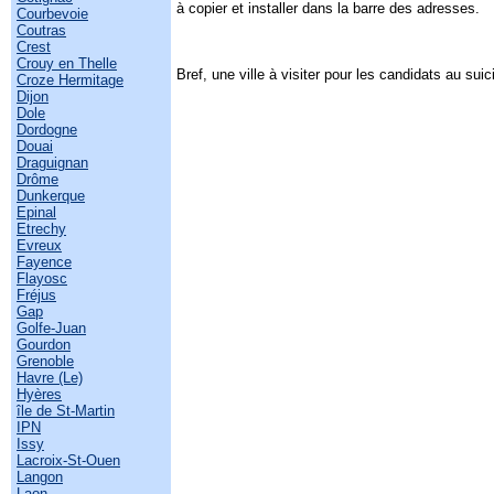
à copier et installer dans la barre des adresses.
Courbevoie
Coutras
Crest
Crouy en Thelle
Bref, une ville à visiter pour les candidats au suici
Croze Hermitage
Dijon
Dole
Dordogne
Douai
Draguignan
Drôme
Dunkerque
Epinal
Etrechy
Evreux
Fayence
Flayosc
Fréjus
Gap
Golfe-Juan
Gourdon
Grenoble
Havre (Le)
Hyères
île de St-Martin
IPN
Issy
Lacroix-St-Ouen
Langon
Laon