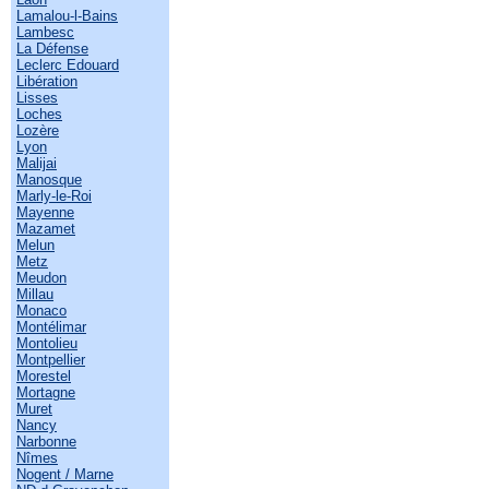
Lamalou-l-Bains
Lambesc
La Défense
Leclerc Edouard
Libération
Lisses
Loches
Lozère
Lyon
Malijai
Manosque
Marly-le-Roi
Mayenne
Mazamet
Melun
Metz
Meudon
Millau
Monaco
Montélimar
Montolieu
Montpellier
Morestel
Mortagne
Muret
Nancy
Narbonne
Nîmes
Nogent / Marne