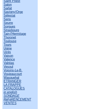
Saint Priest
Salon
Sarlat
Savigny/Orge
Sélestat
Sens
Seurre
Sorgues
Strasbourg
Tain-l'Hermitage
Thoronet
Toulouse
Tours
Ugine
Uzès
Vaison
Valence
Valréas
Vesoul
Voisins-Le-B.
Voujeaucourt
Wasquehal
ETRANGER
LA FRAPPE
CATALOGUES
in english
SONDAGE
RéFéRENCEMENT
VENTES