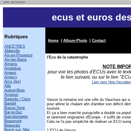
ARK NETWORK
ecus et euros des
Rubriques
Home
|
Album-Photo
|
Contact
ANCETRES
Abbeville
Aix-en-Provence
l'Ecu de la catastrophe
Aix-les-Bains
Amiens
NOTE IMPO
Ampleluis
pour voir les photos d'ECUs avec le tex
Angers
le lien suivant, ou sur le lien "E
Annecy
Arcs (les)
Lien vers http://ecudes
Albi
Aulnay\Bois
Avignon
Bagnols / Cèze
Vaison la romaine est une ville du Vaucluse qui a
Bandol
pour attirer le chalant afin d'arrêter son déficit d
Basse-Terre
touriste.
Bar-le-Duc
Et ça a bien marché puisqu'elle a doublé sa popu
Barcelonnette
et rarement originaires d'Europe - il suffit de visite
Beaumont
Cela ne l'a pas empêché de réaliser un ECU europ
Beauvais
Berck-sur- Mer
1 ECU de Vaison