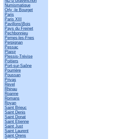
ND d Gravenchon
Numismatique
Orly -le Bourget
Paris
Paris XIII
Pavillons\Bois
Pays du Freinet
Pechbonnieu
Pernes-les-Fnes
Perpignan
Pessac
Plaisir
Plessis-Trévise
Poitiers
Port-sur-Saône
Pourrière
Poussan
Privas
Revel
Rhinau
Roanne
Romans
Royan
Saint Brieuc
Saint Denis
Saint Donat
Saint Etienne
Saint Just
Saint Laurent
Saint Orens