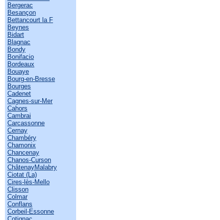
Bergerac
Besançon
Bettancourt la F
Beynes
Bidart
Blagnac
Bondy
Bonifacio
Bordeaux
Bouaye
Bourg-en-Bresse
Bourges
Cadenet
Cagnes-sur-Mer
Cahors
Cambrai
Carcassonne
Cernay
Chambéry
Chamonix
Chancenay
Chanos-Curson
ChâtenayMalabry
Ciotat (La)
Cires-lès-Mello
Clisson
Colmar
Conflans
Corbeil-Essonne
Cotignac