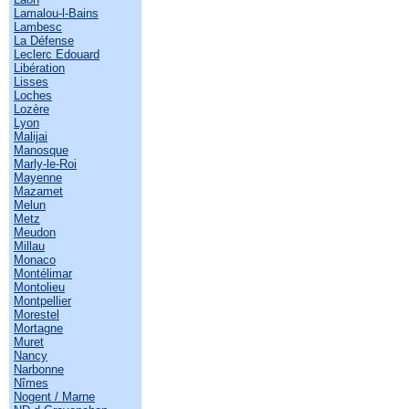
Lamalou-l-Bains
Lambesc
La Défense
Leclerc Edouard
Libération
Lisses
Loches
Lozère
Lyon
Malijai
Manosque
Marly-le-Roi
Mayenne
Mazamet
Melun
Metz
Meudon
Millau
Monaco
Montélimar
Montolieu
Montpellier
Morestel
Mortagne
Muret
Nancy
Narbonne
Nîmes
Nogent / Marne