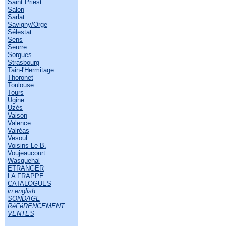
Saint Priest
Salon
Sarlat
Savigny/Orge
Sélestat
Sens
Seurre
Sorgues
Strasbourg
Tain-l'Hermitage
Thoronet
Toulouse
Tours
Ugine
Uzès
Vaison
Valence
Valréas
Vesoul
Voisins-Le-B.
Voujeaucourt
Wasquehal
ETRANGER
LA FRAPPE
CATALOGUES
in english
SONDAGE
RéFéRENCEMENT
VENTES