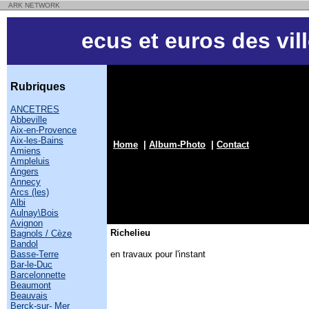
ARK NETWORK
ecus et euros des vil
Rubriques
ANCETRES
Abbeville
Aix-en-Provence
Aix-les-Bains
Home
|
Album-Photo
|
Contact
Amiens
Ampleluis
Angers
Annecy
Arcs (les)
Albi
Aulnay\Bois
Avignon
Richelieu
Bagnols / Cèze
Bandol
Basse-Terre
en travaux pour l'instant
Bar-le-Duc
Barcelonnette
Beaumont
Beauvais
Berck-sur- Mer