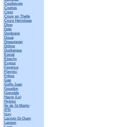
Courbevoie
Coutras
Crest
Crouy en Thelle
Croze Hermitage
Dijon
Dole
Dordogne
Douai
Draguignan
Drôme
Dunkerque
Epinal
Etrechy
Evreux
Fayence
Flayosc
Fréjus
Gap
Golfe-Juan
Gourdon
Grenoble
Havre (Le)
Hyères
île de St-Martin
IPN
Issy
Lacroix-St-Ouen
Langon
Laon