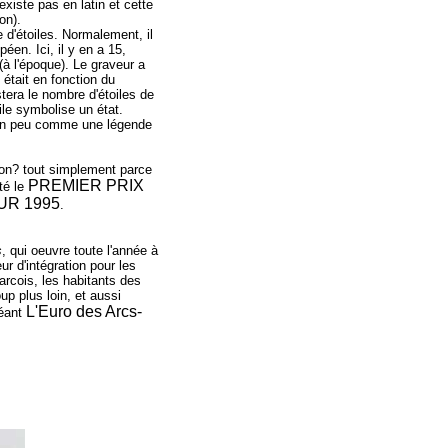
existe pas en latin et cette
ion).
e d'étoiles. Normalement, il
en. Ici, il y en a 15,
à l'époque). Le graveur a
était en fonction du
tera le nombre d'étoiles de
ile symbolise un état.
, un peu comme une légende
ion? tout simplement parce
PREMIER PRIX
té le
UR 1995
.
s
, qui oeuvre toute l'année à
ur d'intégration pour les
arcois, les habitants des
 plus loin, et aussi
L'Euro des Arcs-
réant