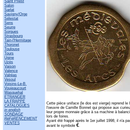
Saint Priest
Salon
Sarlat
Savigny/Orge
Sélestat
Sens
Seurre
Sorgues
Strasbourg
Tain-l'Hermitage
Thoronet
Toulouse
Tours
Ugine
Uzès
Vaison
Valence
Valréas
Vesoul
Voisins-Le-B.
Voujeaucourt
Wasquehal
ETRANGER
LA FRAPPE
Cette pièce uniface (le dos est vierge) reprend le l
CATALOGUES
l'oeuvre de Camille Bonnet qui propose aux curi
in english
leur propre monnaie grâce à sa machine à balanci
SONDAGE
lors de foires.
RéFéRENCEMENT
Ayant été frappé après le 1er juillet 1998, il n'a pa
VENTES
€
avant le symbole
.