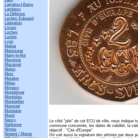
Lamalou-l-Bains
Lambesc
La Défense
Leclerc Edouard
Libération
Lisses
Loches
Lozère
Lyon
Malijai
Manosque
Marly-le-Roi
Mayenne
Mazamet
Melun
Metz
Meudon
Millau
Monaco
Montélimar
Montolieu
Montpellier
Morestel
Mortagne
Muret
Nancy
Le côté "pile" de cet ECU de ville, nous indique tou
Narbonne
commune concernée, les dates de validité, la vale
Nîmes
objectif : "Cité d'Europe".
Nogent / Marne
On voit aussi la signature des artistes par deux pai