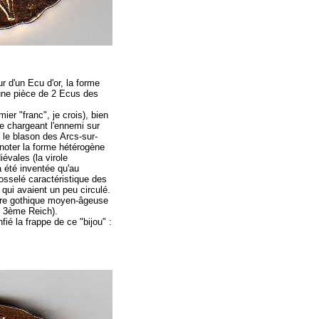
r d'un Ecu d'or, la forme
t une pièce de 2 Ecus des
er "franc", je crois), bien
e chargeant l'ennemi sur
é le blason des Arcs-sur-
t noter la forme hétérogène
évales (la virole
a été inventée qu'au
bosselé caractéristique des
 qui avaient un peu circulé.
iture gothique moyen-âgeuse
u 3ème Reich).
ié la frappe de ce "bijou" :
.