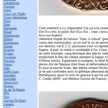
Courbevoie
Coutras
Crest
Crouy en Thelle
Croze Hermitage
Dijon
Dole
C'est vraiment à s'y méprendre! Car ça a la couleu
Dordogne
d'un Ecu d'or, le poids d'un Ecu d'or... mais c'es
Douai
Arcs-sur-Argens!
Draguignan
Librement inspiré du fameux "franc à cheval" (premi
Drôme
connu des numismates, où on voit le roi en armur
Dunkerque
son destrier, cet E.C.U. provisoire s'est vu rajout
Epinal
Argens. A part, le métal si semblable à l'or, il fau
Etrechy
de cette monnaie, caractéristique des pièces médi
Evreux
empéchant le flan de s'étaler pendant la frappe n'
Fayence
XVIème siècle). Egalement à souligner, le relief 
Flayosc
pièces d'or de l'époque (très fines et déformables)
Fréjus
Et pour la touche finale, des lettres imitant l'écr
Gap
(à ne pas confondre avec le gothique allemand d
Golfe-Juan
Remarquons aussi le nom du graveur à qui fut conf
Gourdon
C. Cardot (MOF, soit Meilleur Ouvrier de France)
Grenoble
Havre (Le)
Hyères
île de St-Martin
IPN
Issy
Lacroix-St-Ouen
Langon
Laon