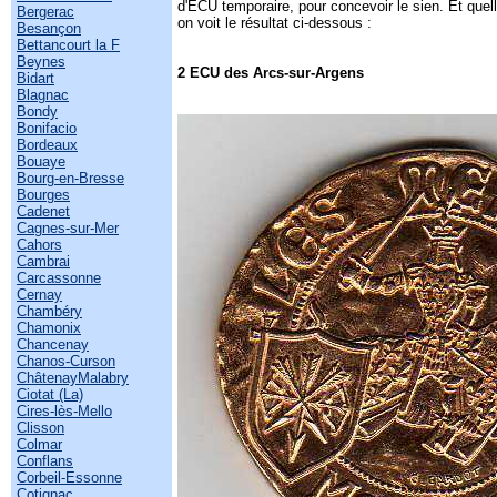
d'ECU temporaire, pour concevoir le sien. Et quel
Bergerac
on voit le résultat ci-dessous :
Besançon
Bettancourt la F
Beynes
2 ECU des Arcs-sur-Argens
Bidart
Blagnac
Bondy
Bonifacio
Bordeaux
Bouaye
Bourg-en-Bresse
Bourges
Cadenet
Cagnes-sur-Mer
Cahors
Cambrai
Carcassonne
Cernay
Chambéry
Chamonix
Chancenay
Chanos-Curson
ChâtenayMalabry
Ciotat (La)
Cires-lès-Mello
Clisson
Colmar
Conflans
Corbeil-Essonne
Cotignac