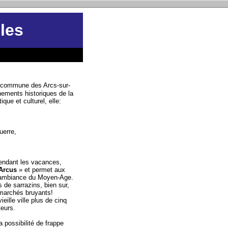
les
la commune des Arcs-sur-
énements historiques de la
tique et culturel, elle:
guerre,
 pendant les vacances,
Arcus
» et permet aux
l'ambiance du Moyen-Age.
s de sarrazins, bien sur,
 marchés bruyants!
ieille ville plus de cinq
ateurs.
la possibilité de frappe