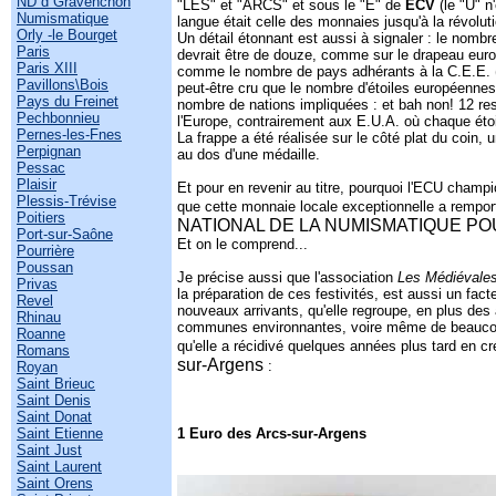
ND d Gravenchon
"LES" et "ARCS" et sous le "E" de
ECV
(le "U" n'
Numismatique
langue était celle des monnaies jusqu'à la révolut
Orly -le Bourget
Un détail étonnant est aussi à signaler : le nombr
Paris
devrait être de douze, comme sur le drapeau europé
Paris XIII
comme le nombre de pays adhérants à la C.E.E. (
Pavillons\Bois
peut-être cru que le nombre d'étoiles européennes 
Pays du Freinet
nombre de nations impliquées : et bah non! 12 res
Pechbonnieu
l'Europe, contrairement aux E.U.A. où chaque éto
Pernes-les-Fnes
La frappe a été réalisée sur le côté plat du coin
Perpignan
au dos d'une médaille.
Pessac
Plaisir
Et pour en revenir au titre, pourquoi l'ECU champ
Plessis-Trévise
que cette monnaie locale exceptionnelle a rempor
Poitiers
NATIONAL DE LA NUMISMATIQUE PO
Port-sur-Saône
Et on le comprend...
Pourrière
Poussan
Je précise aussi que l'association
Les Médiévale
Privas
la préparation de ces festivités, est aussi un facte
Revel
nouveaux arrivants, qu'elle regroupe, en plus des 
Rhinau
communes environnantes, voire même de beaucoup
Roanne
qu'elle a récidivé quelques années plus tard en c
Romans
sur-Argens
:
Royan
Saint Brieuc
Saint Denis
Saint Donat
Saint Etienne
1 Euro des Arcs-sur-Argens
Saint Just
Saint Laurent
Saint Orens