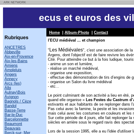
ARK NETWORK
ecus et euros des vil
Home
|
Album-Photo
|
Contact
Rubriques
l'ECU médiéval ... et champion
ANCETRES
Les Médiévales
"
", c'est une association de 
Abbeville
Argens, dont l'objectif est de faire revivre les év
Aix-en-Provence
Cité. Pour atteindre ce but à la fois ludique, touris
Aix-les-Bains
- anime un son et lumière,
Amiens
- réalise un marché médiéval,
Ampleluis
- organise une exposition,
Angers
- effectue des démonstration de tirs d’engins de 
Annecy
- organise un Salon du livre médiéval
Arcs (les)
- etc...
Albi
Aulnay\Bois
Le point culminant de son activité a lieu en été,
Avignon
quand elle organise «
Les Festes du Castrum d’
Bagnols / Cèze
estivants et aux habitants de se replonger dans 
Bandol
Pas celui avec la famine, la peste et les invasion
Basse-Terre
mais celui avec les costumes en couleurs et les
Bar-le-Duc
Sur cette période de 4 jours, elle fait replonger la v
Barcelonnette
siècles en arrière sous le regard ravis des spect
Beaumont
Beauvais
Lors de la session 1995, elle a eu l'idée d'utiliser 
Berck-sur- Mer