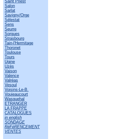
Saint Priest
Salon
Sarlat
Savigny/Orge
Sélestat
Sens
Seurre
Sorgues
Strasbourg
Tain-l'Hermitage
Thoronet
Toulouse
Tours
Ugine
Uzès
Vaison
Valence
Valréas
Vesoul
Voisins-Le-B.
Voujeaucourt
Wasquehal
ETRANGER
LA FRAPPE
CATALOGUES
in english
SONDAGE
RéFéRENCEMENT
VENTES