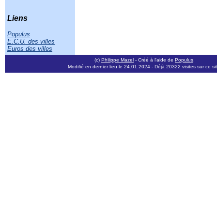
Liens
Populus
E.C.U. des villes
Euros des villes
(c)
Philippe Mazel
- Créé à l'aide de
Populus
.
Modifié en dernier lieu le 24.01.2024
- Déjà 20322 visites sur ce si