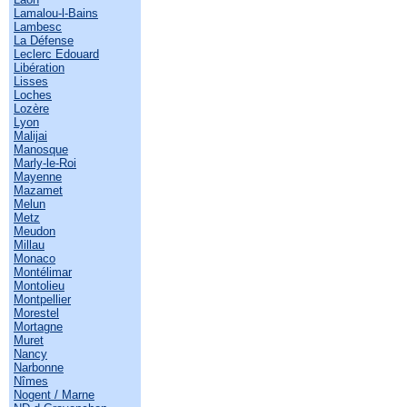
Lamalou-l-Bains
Lambesc
La Défense
Leclerc Edouard
Libération
Lisses
Loches
Lozère
Lyon
Malijai
Manosque
Marly-le-Roi
Mayenne
Mazamet
Melun
Metz
Meudon
Millau
Monaco
Montélimar
Montolieu
Montpellier
Morestel
Mortagne
Muret
Nancy
Narbonne
Nîmes
Nogent / Marne