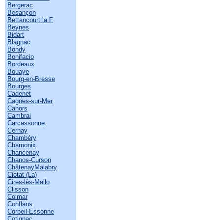
Bergerac
Besançon
Bettancourt la F
Beynes
Bidart
Blagnac
Bondy
Bonifacio
Bordeaux
Bouaye
Bourg-en-Bresse
Bourges
Cadenet
Cagnes-sur-Mer
Cahors
Cambrai
Carcassonne
Cernay
Chambéry
Chamonix
Chancenay
Chanos-Curson
ChâtenayMalabry
Ciotat (La)
Cires-lès-Mello
Clisson
Colmar
Conflans
Corbeil-Essonne
Cotignac