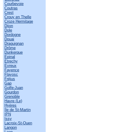
Courbevoie
Coutras
Crest
Crouy en Thelle
Croze Hermitage
Dijon
Dole
Dordogne
Douai
Draguignan
Drôme
Dunkerque
Epinal
Etrechy
Evreux
Fayence
Flayosc
Fréjus
Gap
Golfe-Juan
Gourdon
Grenoble
Havre (Le)
Hyères
île de St-Martin
IPN
Issy
Lacroix-St-Ouen
Langon
Laon