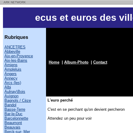
ARK NETWORK
ecus et euros des vil
Rubriques
ANCETRES
Abbeville
Aix-en-Provence
Aix-les-Bains
Home
|
Album-Photo
|
Contact
Amiens
Ampleluis
Angers
Annecy
Arcs (les)
Albi
Aulnay\Bois
Avignon
L'euro perché
Bagnols / Cèze
Bandol
Basse-Terre
C'est en se perchant qu'on devient percheron
Bar-le-Duc
Barcelonnette
Attendez un peu pour voir
Beaumont
Beauvais
Berck-sur- Mer