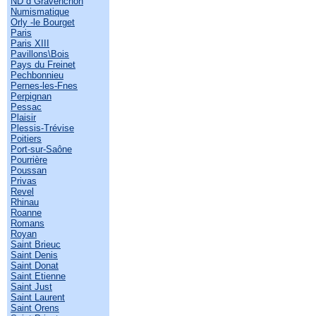
ND d Gravenchon
Numismatique
Orly -le Bourget
Paris
Paris XIII
Pavillons\Bois
Pays du Freinet
Pechbonnieu
Pernes-les-Fnes
Perpignan
Pessac
Plaisir
Plessis-Trévise
Poitiers
Port-sur-Saône
Pourrière
Poussan
Privas
Revel
Rhinau
Roanne
Romans
Royan
Saint Brieuc
Saint Denis
Saint Donat
Saint Etienne
Saint Just
Saint Laurent
Saint Orens