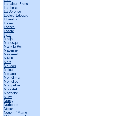
Lamalou-l-Bains
Lambesc
La Défense
Leclerc Edouard
Libération
Lisses
Loches
Lozère
Lyon
Malijai
Manosque
Marly-le-Roi
Mayenne
Mazamet
Melun
Metz
Meudon
Millau
Monaco
Montélimar
Montolieu
Montpellier
Morestel
Mortagne
Muret
Nancy
Narbonne
Nîmes
Nogent / Marne