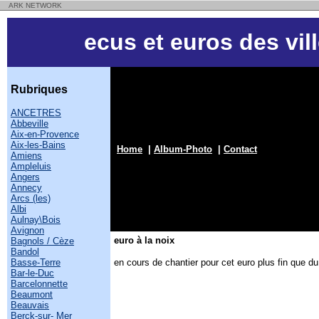
ARK NETWORK
ecus et euros des vil
Rubriques
ANCETRES
Abbeville
Aix-en-Provence
Aix-les-Bains
Home
|
Album-Photo
|
Contact
Amiens
Ampleluis
Angers
Annecy
Arcs (les)
Albi
Aulnay\Bois
Avignon
euro à la noix
Bagnols / Cèze
Bandol
Basse-Terre
en cours de chantier pour cet euro plus fin que du 
Bar-le-Duc
Barcelonnette
Beaumont
Beauvais
Berck-sur- Mer