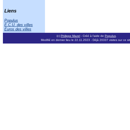
Liens
Populus
E.C.U. des villes
Euros des villes
(c)
Philippe Mazel
- Créé à l'aide de
Populus
.
Modifié en dernier lieu le 22.11.2023
- Déjà 20337 visites sur ce sit