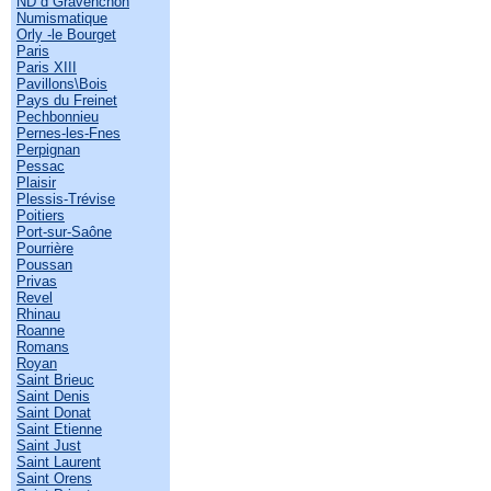
ND d Gravenchon
Numismatique
Orly -le Bourget
Paris
Paris XIII
Pavillons\Bois
Pays du Freinet
Pechbonnieu
Pernes-les-Fnes
Perpignan
Pessac
Plaisir
Plessis-Trévise
Poitiers
Port-sur-Saône
Pourrière
Poussan
Privas
Revel
Rhinau
Roanne
Romans
Royan
Saint Brieuc
Saint Denis
Saint Donat
Saint Etienne
Saint Just
Saint Laurent
Saint Orens