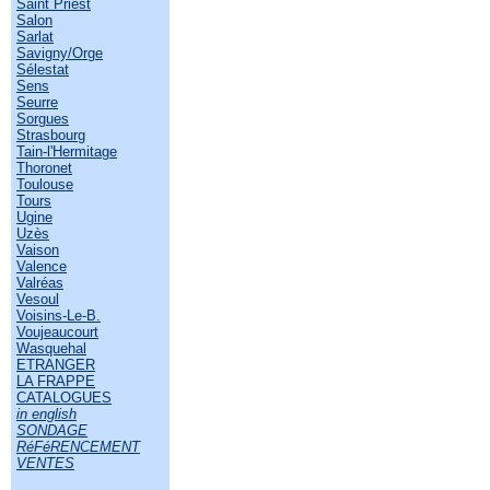
Saint Priest
Salon
Sarlat
Savigny/Orge
Sélestat
Sens
Seurre
Sorgues
Strasbourg
Tain-l'Hermitage
Thoronet
Toulouse
Tours
Ugine
Uzès
Vaison
Valence
Valréas
Vesoul
Voisins-Le-B.
Voujeaucourt
Wasquehal
ETRANGER
LA FRAPPE
CATALOGUES
in english
SONDAGE
RéFéRENCEMENT
VENTES