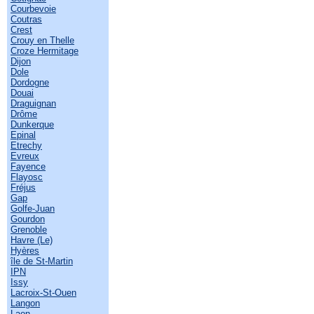
Courbevoie
Coutras
Crest
Crouy en Thelle
Croze Hermitage
Dijon
Dole
Dordogne
Douai
Draguignan
Drôme
Dunkerque
Epinal
Etrechy
Evreux
Fayence
Flayosc
Fréjus
Gap
Golfe-Juan
Gourdon
Grenoble
Havre (Le)
Hyères
île de St-Martin
IPN
Issy
Lacroix-St-Ouen
Langon
Laon