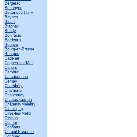
Bergerac
Besançon
Bettancourt la F
Beynes
Bidart
Blagnac
Bondy
Bonifacio
Bordeaux
Bouaye
Bourg-en-Bresse
Bourges
Cadenet
Cagnes-sur-Mer
Cahors
Cambrai
Carcassonne
Cernay
Chambéry
Chamonix
Chancenay
Chanos-Curson
ChâtenayMalabry
Ciotat (La)
Cires-lès-Mello
Clisson
Colmar
Conflans
Corbeil-Essonne
Cotignac