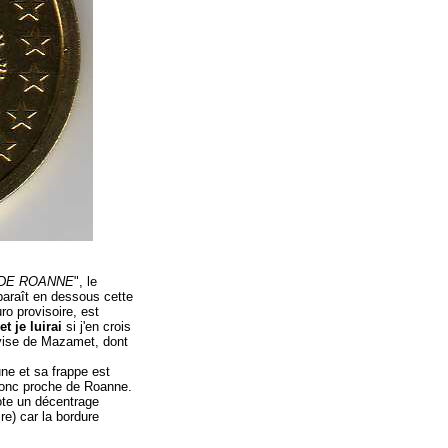
 DE ROANNE
", le
paraît en dessous cette
uro provisoire, est
et je luirai
si j'en crois
evise de Mazamet, dont
une et sa frappe est
, donc proche de Roanne.
ote un décentrage
re) car la bordure