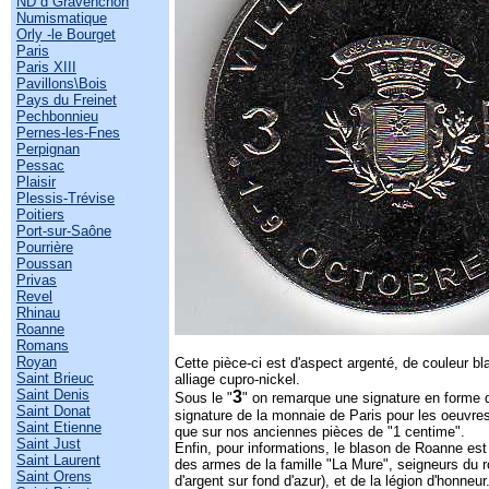
ND d Gravenchon
Numismatique
Orly -le Bourget
Paris
Paris XIII
Pavillons\Bois
Pays du Freinet
Pechbonnieu
Pernes-les-Fnes
Perpignan
Pessac
Plaisir
Plessis-Trévise
Poitiers
Port-sur-Saône
Pourrière
Poussan
Privas
Revel
Rhinau
Roanne
Romans
Royan
Cette pièce-ci est d'aspect argenté, de couleur b
Saint Brieuc
alliage cupro-nickel.
Saint Denis
3
Sous le "
" on remarque une signature en forme d
Saint Donat
signature de la monnaie de Paris pour les oeuvre
Saint Etienne
que sur nos anciennes pièces de "1 centime".
Saint Just
Enfin, pour informations, le blason de Roanne est 
Saint Laurent
des armes de la famille "La Mure", seigneurs du r
Saint Orens
d'argent sur fond d'azur), et de la légion d'honneur.