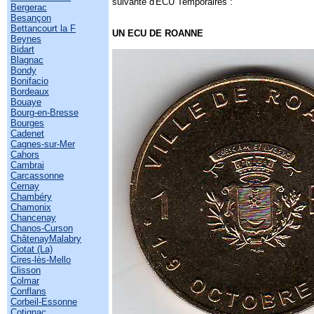
suivante d'ECU Temporaires :
Bergerac
Besançon
Bettancourt la F
UN ECU DE ROANNE
Beynes
Bidart
Blagnac
Bondy
Bonifacio
Bordeaux
Bouaye
Bourg-en-Bresse
Bourges
Cadenet
Cagnes-sur-Mer
Cahors
Cambrai
Carcassonne
Cernay
Chambéry
Chamonix
Chancenay
Chanos-Curson
ChâtenayMalabry
Ciotat (La)
Cires-lès-Mello
Clisson
Colmar
Conflans
Corbeil-Essonne
Cotignac