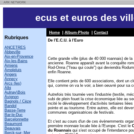
ARK NETWORK
ecus et euros des vil
Home
|
Album-Photo
|
Contact
Rubriques
De l'E.C.U. à l'Euro
ANCETRES
Abbeville
Aix-en-Provence
Cette grande ville (plus de 40 000 roannais) de la 
Aix-les-Bains
ancienne. Roanne apparaît avant la conquête ro
Amiens
Rod-Onna ("l'eau qui coule") qui deviendra Rodu
Ampleluis
enfin Roanne.
Angers
Annecy
Elle contient près de 600 associations, dont un 
Arcs (les)
qui, comme on va le voir, a bien oeuvré pour s
Albi
Aulnay\Bois
Autrefois très tournée vers l'industrie (textile, méca
Avignon
subi de plein fouet la crise économique liée au se
Bagnols / Cèze
incité le développement d'activités tertiaires liée
Bandol
pointe et au tourisme. Entre autres, elle est deve
Basse-Terre
communes organisatrices de festivals.
Bar-le-Duc
Barcelonnette
Et c'est au cours d'un de ces évènemments organ
Beaumont
première monnaie locale liée à l'Europe. C'est le
Beauvais
du Roannais
qui s'est occupé de l'intendance pou
Berck-sur- Mer