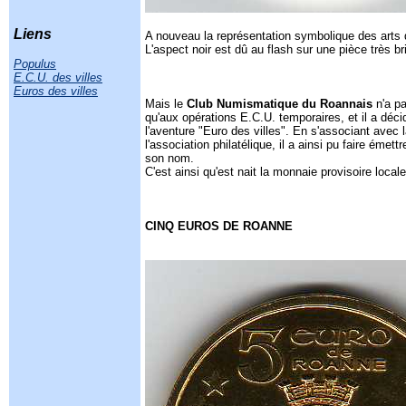
Liens
A nouveau la représentation symbolique des arts 
L'aspect noir est dû au flash sur une pièce très br
Populus
E.C.U. des villes
Euros des villes
Mais le
Club Numismatique du Roannais
n'a pa
qu'aux opérations E.C.U. temporaires, et il a décid
l'aventure "Euro des villes". En s'associant avec l
l'association philatélique, il a ainsi pu faire émet
son nom.
C'est ainsi qu'est nait la monnaie provisoire local
CINQ EUROS DE ROANNE