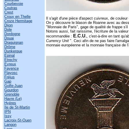
Courbevoie
Coutras
Crest
Crouy en Thelle
Il s'agit d'une pièce d'aspect cuivreux, de couleu
Croze Hermitage
On y découvre le blason de Roanne avec au dess
Dijon
"Monnaie de Paris", gage de qualité de frappe s'il
Dole
Notons aussi, fait rarissime, l'écriture de la valeur
Dordogne
E.C.U.
recommandée :
, c'est-à-dire en tant qu'a
Douai
Currency Unit
". Ceci afin de ne pas faire l'amal
Draguignan
monnaie européenne et la monnaie française de l
Drôme
Dunkerque
Epinal
Etrechy
Evreux
Fayence
Flayosc
Fréjus
Gap
Golfe-Juan
Gourdon
Grenoble
Havre (Le)
Hyères
île de St-Martin
IPN
Issy
Lacroix-St-Ouen
Langon
Laon