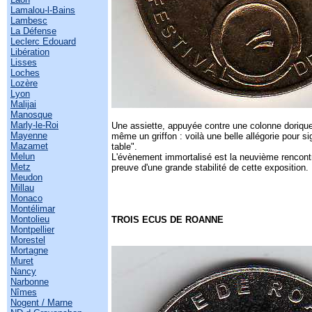
Lamalou-l-Bains
Lambesc
La Défense
Leclerc Edouard
Libération
Lisses
Loches
Lozère
Lyon
Malijai
Manosque
Marly-le-Roi
Une assiette, appuyée contre une colonne dorique,
Mayenne
même un griffon : voilà une belle allégorie pour sig
Mazamet
table".
Melun
L'évènement immortalisé est la neuvième rencont
Metz
preuve d'une grande stabilité de cette exposition.
Meudon
Millau
Monaco
Montélimar
Montolieu
TROIS ECUS DE ROANNE
Montpellier
Morestel
Mortagne
Muret
Nancy
Narbonne
Nîmes
Nogent / Marne