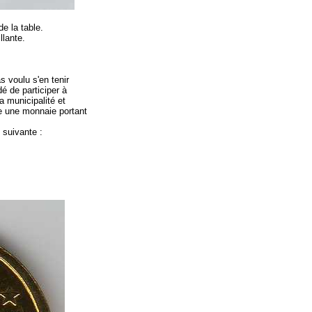
de la table.
illante.
s voulu s'en tenir
é de participer à
a municipalité et
tre une monnaie portant
e suivante :