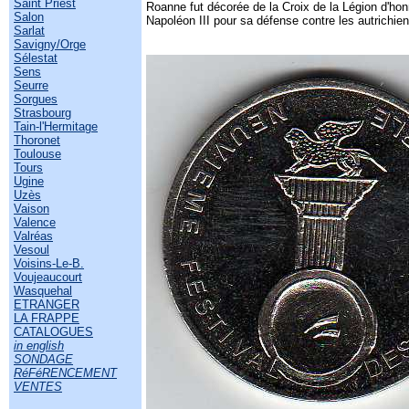
Saint Priest
Roanne fut décorée de la Croix de la Légion d'hon
Salon
Napoléon III pour sa défense contre les autrichi
Sarlat
Savigny/Orge
Sélestat
Sens
Seurre
Sorgues
Strasbourg
Tain-l'Hermitage
Thoronet
Toulouse
Tours
Ugine
Uzès
Vaison
Valence
Valréas
Vesoul
Voisins-Le-B.
Voujeaucourt
Wasquehal
ETRANGER
LA FRAPPE
CATALOGUES
in english
SONDAGE
RéFéRENCEMENT
VENTES