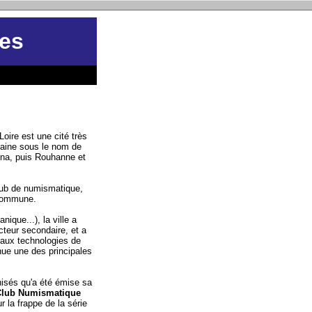
les
Loire est une cité très
maine sous le nom de
mna, puis Rouhanne et
club de numismatique,
a commune.
nique...), la ville a
cteur secondaire, et a
s aux technologies de
nue une des principales
isés qu'a été émise sa
Club Numismatique
r la frappe de la série