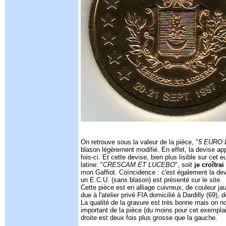
On retrouve sous la valeur de la pièce, "
5 EURO
blason légèrement modifié. En effet, la devise ap
fois-ci. Et cette devise, bien plus lisible sur cet e
latine: "
CRESCAM ET LUCEBO
", soit
je croîtrai 
mon Gaffiot. Coïncidence : c'est également la d
un E.C.U. (sans blason) est présenté sur le site.
Cette pièce est en alliage cuivreux, de couleur ja
due à l'atelier privé FIA domicilié à Dardilly (69)
La qualité de la gravure est très bonne mais on n
important de la pièce (du moins pour cet exemplai
droite est deux fois plus grosse que la gauche.