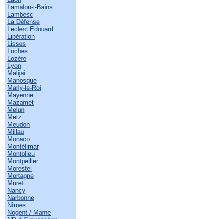
Lamalou-l-Bains
Lambesc
La Défense
Leclerc Edouard
Libération
Lisses
Loches
Lozère
Lyon
Malijai
Manosque
Marly-le-Roi
Mayenne
Mazamet
Melun
Metz
Meudon
Millau
Monaco
Montélimar
Montolieu
Montpellier
Morestel
Mortagne
Muret
Nancy
Narbonne
Nîmes
Nogent / Marne