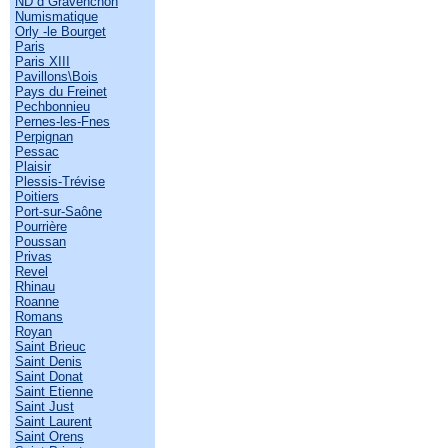
ND d Gravenchon
Numismatique
Orly -le Bourget
Paris
Paris XIII
Pavillons\Bois
Pays du Freinet
Pechbonnieu
Pernes-les-Fnes
Perpignan
Pessac
Plaisir
Plessis-Trévise
Poitiers
Port-sur-Saône
Pourrière
Poussan
Privas
Revel
Rhinau
Roanne
Romans
Royan
Saint Brieuc
Saint Denis
Saint Donat
Saint Etienne
Saint Just
Saint Laurent
Saint Orens