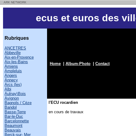
ARK NETWORK
ecus et euros des vil
Rubriques
ANCETRES
Abbeville
Aix-en-Provence
Aix-les-Bains
Home
|
Album-Photo
|
Contact
Amiens
Ampleluis
Angers
Annecy
Arcs (les)
Albi
Aulnay\Bois
Avignon
l'ECU rocardien
Bagnols / Cèze
Bandol
Basse-Terre
en cours de travaux
Bar-le-Duc
Barcelonnette
Beaumont
Beauvais
Berck-sur- Mer