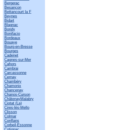
Bergerac
Besançon
Bettancourt la F
Beynes
Bidart
Blagnac
Bondy
Bonifacio
Bordeaux
Bouaye
Bourg-en-Bresse
Bourges
Cadenet
Cagnes-sur-Mer
Cahors
Cambrai
Carcassonne
Cernay
Chambéry
Chamonix
Chancenay
Chanos-Curson
ChâtenayMalabry
Ciotat (La)
Cires-lès-Mello
Clisson
Colmar
Conflans
Corbeil-Essonne
Cotignac