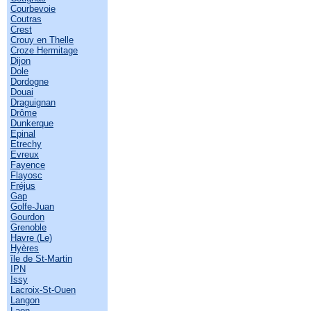
Courbevoie
Coutras
Crest
Crouy en Thelle
Croze Hermitage
Dijon
Dole
Dordogne
Douai
Draguignan
Drôme
Dunkerque
Epinal
Etrechy
Evreux
Fayence
Flayosc
Fréjus
Gap
Golfe-Juan
Gourdon
Grenoble
Havre (Le)
Hyères
île de St-Martin
IPN
Issy
Lacroix-St-Ouen
Langon
Laon