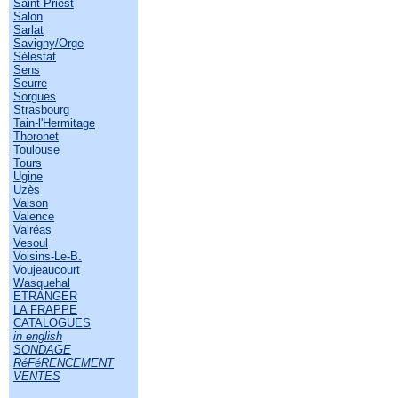
Saint Priest
Salon
Sarlat
Savigny/Orge
Sélestat
Sens
Seurre
Sorgues
Strasbourg
Tain-l'Hermitage
Thoronet
Toulouse
Tours
Ugine
Uzès
Vaison
Valence
Valréas
Vesoul
Voisins-Le-B.
Voujeaucourt
Wasquehal
ETRANGER
LA FRAPPE
CATALOGUES
in english
SONDAGE
RéFéRENCEMENT
VENTES