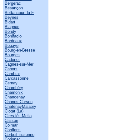
Bergerac
Besançon
Bettancourt la F
Beynes
Bidart
Blagnac
Bondy
Bonifacio
Bordeaux
Bouaye
Bourg-en-Bresse
Bourges
Cadenet
Cagnes-sur-Mer
Cahors
Cambrai
Carcassonne
Cernay
Chambéry
Chamonix
Chancenay
Chanos-Curson
ChâtenayMalabry
Ciotat (La)
Cires-lès-Mello
Clisson
Colmar
Conflans
Corbeil-Essonne
Cotignac