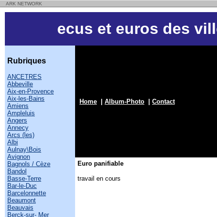
ARK NETWORK
ecus et euros des vil
Rubriques
ANCETRES
Abbeville
Aix-en-Provence
Aix-les-Bains
Home
|
Album-Photo
|
Contact
Amiens
Ampleluis
Angers
Annecy
Arcs (les)
Albi
Aulnay\Bois
Avignon
Euro panifiable
Bagnols / Cèze
Bandol
Basse-Terre
travail en cours
Bar-le-Duc
Barcelonnette
Beaumont
Beauvais
Berck-sur- Mer