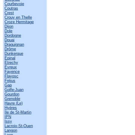
Courbevoie
Coutras
Crest
Crouy en Thelle
Croze Hermitage
Dijon
Dole
Dordogne
Douai
Draguignan
Drôme
Dunkerque
Epinal
Etrechy
Evreux
Fayence
Flayosc
Fréjus
Gap
Golfe-Juan
Gourdon
Grenoble
Havre (Le)
Hyères
île de St-Martin
IPN
Issy
Lacroix-St-Ouen
Langon
Laon