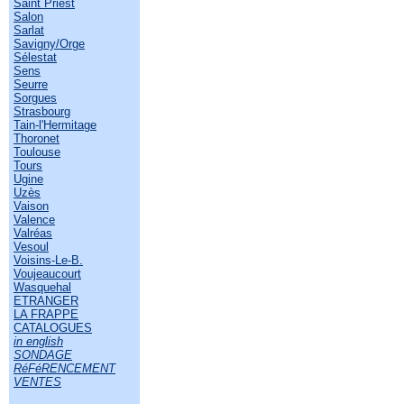
Saint Priest
Salon
Sarlat
Savigny/Orge
Sélestat
Sens
Seurre
Sorgues
Strasbourg
Tain-l'Hermitage
Thoronet
Toulouse
Tours
Ugine
Uzès
Vaison
Valence
Valréas
Vesoul
Voisins-Le-B.
Voujeaucourt
Wasquehal
ETRANGER
LA FRAPPE
CATALOGUES
in english
SONDAGE
RéFéRENCEMENT
VENTES