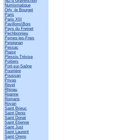
ND d Gravenchon
Numismatique
Orly -le Bourget
Paris
Paris XIII
Pavillons\Bois
Pays du Freinet
Pechbonnieu
Pernes-les-Fnes
Perpignan
Pessac
Plaisir
Plessis-Trévise
Poitiers
Port-sur-Saône
Pourrière
Poussan
Privas
Revel
Rhinau
Roanne
Romans
Royan
Saint Brieuc
Saint Denis
Saint Donat
Saint Etienne
Saint Just
Saint Laurent
Saint Orens