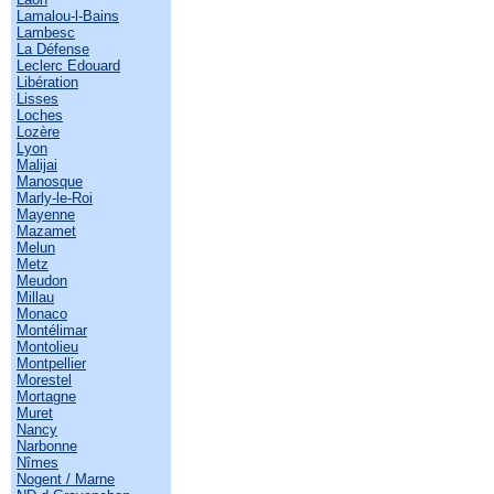
Lamalou-l-Bains
Lambesc
La Défense
Leclerc Edouard
Libération
Lisses
Loches
Lozère
Lyon
Malijai
Manosque
Marly-le-Roi
Mayenne
Mazamet
Melun
Metz
Meudon
Millau
Monaco
Montélimar
Montolieu
Montpellier
Morestel
Mortagne
Muret
Nancy
Narbonne
Nîmes
Nogent / Marne