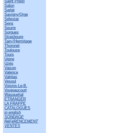
Saint Priest
Salon
Sarlat
Savigny/Orge
Sélestat
Sens
Seurre
Sorgues
Strasbourg
Tain-l'Hermitage
Thoronet
Toulouse
Tours
Ugine
Uzès
Vaison
Valence
Valréas
Vesoul
Voisins-Le-B.
Voujeaucourt
Wasquehal
ETRANGER
LA FRAPPE
CATALOGUES
in english
SONDAGE
RéFéRENCEMENT
VENTES