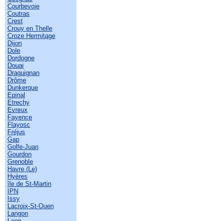
Courbevoie
Coutras
Crest
Crouy en Thelle
Croze Hermitage
Dijon
Dole
Dordogne
Douai
Draguignan
Drôme
Dunkerque
Epinal
Etrechy
Evreux
Fayence
Flayosc
Fréjus
Gap
Golfe-Juan
Gourdon
Grenoble
Havre (Le)
Hyères
île de St-Martin
IPN
Issy
Lacroix-St-Ouen
Langon
Laon