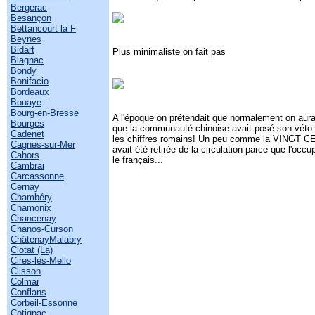
Bergerac
Besançon
Bettancourt la F
Beynes
Bidart
Plus minimaliste on fait pas
Blagnac
Bondy
Bonifacio
Bordeaux
Bouaye
Bourg-en-Bresse
A l'époque on prétendait que normalement on aurai
Bourges
que la communauté chinoise avait posé son véto c
Cadenet
les chiffres romains! Un peu comme la VINGT 
Cagnes-sur-Mer
avait été retirée de la circulation parce que l'oc
Cahors
le français...
Cambrai
Carcassonne
Cernay
Chambéry
Chamonix
Chancenay
Chanos-Curson
ChâtenayMalabry
Ciotat (La)
Cires-lès-Mello
Clisson
Colmar
Conflans
Corbeil-Essonne
Cotignac