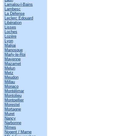
Lamalou-l-Bains
Lambesc
La Défense
Leclerc Edouard
Libération
Lisses
Loches
Lozère
Lyon
Malijai
Manosque
Marly-le-Roi
Mayenne
Mazamet
Melun
Metz
Meudon
Millau
Monaco
Montélimar
Montolieu
Montpellier
Morestel
Mortagne
Muret
Nancy
Narbonne
Nîmes
Nogent / Marne