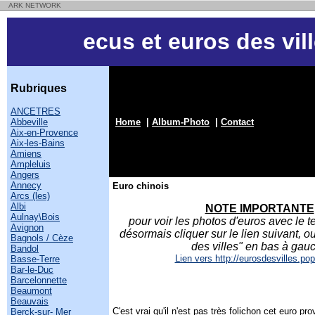
ARK NETWORK
ecus et euros des vil
Rubriques
ANCETRES
Abbeville
Home
|
Album-Photo
|
Contact
Aix-en-Provence
Aix-les-Bains
Amiens
Ampleluis
Angers
Annecy
Euro chinois
Arcs (les)
Albi
NOTE IMPORTANTE
Aulnay\Bois
pour voir les photos d'euros avec le t
Avignon
désormais cliquer sur le lien suivant, ou
Bagnols / Cèze
des villes" en bas à gau
Bandol
Lien vers http://eurosdesvilles.pop
Basse-Terre
Bar-le-Duc
Barcelonnette
Beaumont
Beauvais
C'est vrai qu'il n'est pas très folichon cet euro pr
Berck-sur- Mer