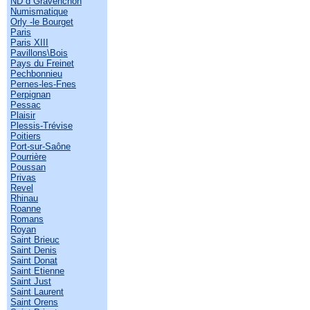
ND d Gravenchon
Numismatique
Orly -le Bourget
Paris
Paris XIII
Pavillons\Bois
Pays du Freinet
Pechbonnieu
Pernes-les-Fnes
Perpignan
Pessac
Plaisir
Plessis-Trévise
Poitiers
Port-sur-Saône
Pourrière
Poussan
Privas
Revel
Rhinau
Roanne
Romans
Royan
Saint Brieuc
Saint Denis
Saint Donat
Saint Etienne
Saint Just
Saint Laurent
Saint Orens