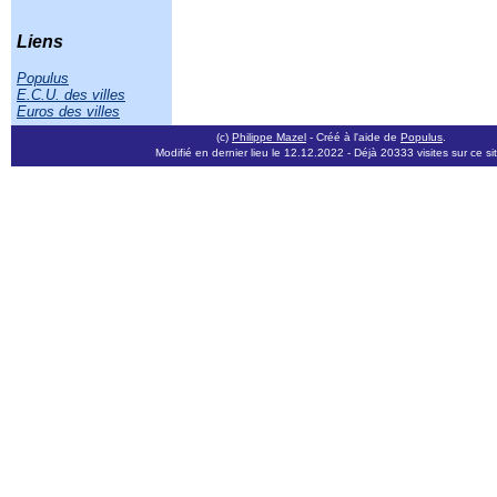
Liens
Populus
E.C.U. des villes
Euros des villes
(c)
Philippe Mazel
- Créé à l'aide de
Populus
.
Modifié en dernier lieu le 12.12.2022
- Déjà 20333 visites sur ce si