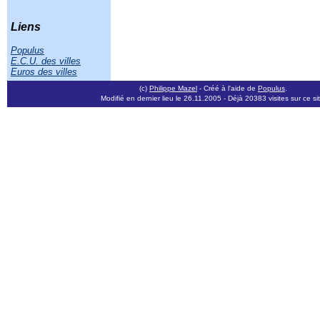
Liens
Populus
E.C.U. des villes
Euros des villes
(c)
Philippe Mazel
- Créé à l'aide de
Populus
.
Modifié en dernier lieu le 26.11.2005
- Déjà 20383 visites sur ce sit