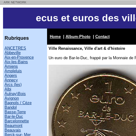
ARK NETWORK
ecus et euros des vil
Home
|
Album-Photo
|
Contact
Rubriques
ANCETRES
Ville Renaissance, Ville d'art & d'histoire
Abbeville
Aix-en-Provence
Un euro de Bar-le-Duc, frappé par la Monnaie de 
Aix-les-Bains
Amiens
Ampleluis
Angers
Annecy
Arcs (les)
Albi
Aulnay\Bois
Avignon
Bagnols / Cèze
Bandol
Basse-Terre
Bar-le-Duc
Barcelonnette
Beaumont
Beauvais
Berck-sur- Mer