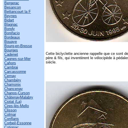
Bergerac
Besançon
Bettancourt la F
Beynes
Bidart
Blagnac
Bondy
Bonifacio
Bordeaux
Bouaye
Bourg-en-Bresse
Bourges
Cette biclyclette ancienne rappelle que ce sont d
Cadenet
père & fils, qui inventèrent le vélocipède à péda
Cagnes-sur-Mer
siécle.
Cahors
Cambrai
Carcassonne
Cernay
Chambéry
Chamonix
Chancenay
Chanos-Curson
ChâtenayMalabry
Ciotat (La)
Cires-lès-Mello
Clisson
Colmar
Conflans
Corbeil-Essonne
Cotignac