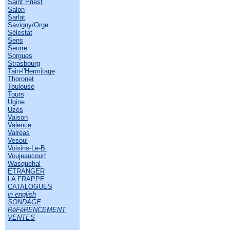
Saint Priest
Salon
Sarlat
Savigny/Orge
Sélestat
Sens
Seurre
Sorgues
Strasbourg
Tain-l'Hermitage
Thoronet
Toulouse
Tours
Ugine
Uzès
Vaison
Valence
Valréas
Vesoul
Voisins-Le-B.
Voujeaucourt
Wasquehal
ETRANGER
LA FRAPPE
CATALOGUES
in english
SONDAGE
RéFéRENCEMENT
VENTES