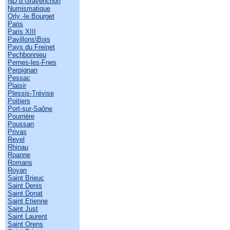
ND d Gravenchon
Numismatique
Orly -le Bourget
Paris
Paris XIII
Pavillons\Bois
Pays du Freinet
Pechbonnieu
Pernes-les-Fnes
Perpignan
Pessac
Plaisir
Plessis-Trévise
Poitiers
Port-sur-Saône
Pourrière
Poussan
Privas
Revel
Rhinau
Roanne
Romans
Royan
Saint Brieuc
Saint Denis
Saint Donat
Saint Etienne
Saint Just
Saint Laurent
Saint Orens