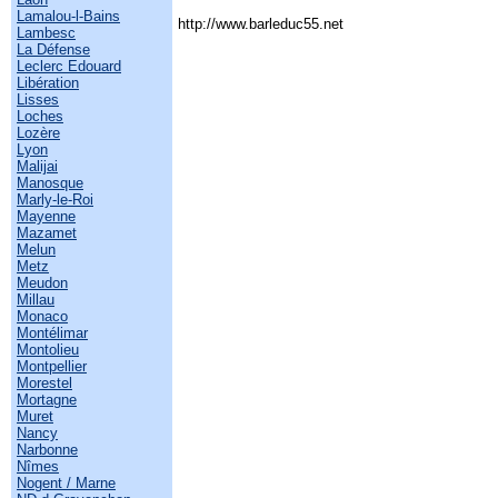
Lamalou-l-Bains
http://www.barleduc55.net
Lambesc
La Défense
Leclerc Edouard
Libération
Lisses
Loches
Lozère
Lyon
Malijai
Manosque
Marly-le-Roi
Mayenne
Mazamet
Melun
Metz
Meudon
Millau
Monaco
Montélimar
Montolieu
Montpellier
Morestel
Mortagne
Muret
Nancy
Narbonne
Nîmes
Nogent / Marne