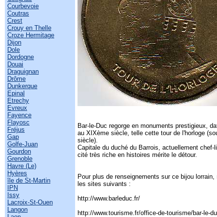
Courbevoie
Coutras
Crest
Crouy en Thelle
Croze Hermitage
Dijon
Dole
Dordogne
Douai
Draguignan
Drôme
Dunkerque
Epinal
Etrechy
Evreux
Fayence
Flayosc
Bar-le-Duc regorge en monuments prestigieux, d
Fréjus
au XIXème siècle, telle cette tour de l'horloge (
Gap
siècle).
Golfe-Juan
Capitale du duché du Barrois, actuellement chef-l
Gourdon
cité très riche en histoires mérite le détour.
Grenoble
Havre (Le)
Hyères
Pour plus de renseignements sur ce bijou lorrain,
île de St-Martin
les sites suivants :
IPN
Issy
http://www.barleduc.fr/
Lacroix-St-Ouen
Langon
http://www.tourisme.fr/office-de-tourisme/bar-le-
Laon