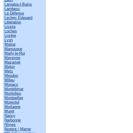
Lamalou-l-Bains
Lambesc
La Défense
Leclerc Edouard
Libération
Lisses
Loches
Lozère
Lyon
Malijai
Manosque
Marly-le-Roi
Mayenne
Mazamet
Melun
Metz
Meudon
Millau
Monaco
Montélimar
Montolieu
Montpellier
Morestel
Mortagne
Muret
Nancy
Narbonne
Nîmes
Nogent / Marne