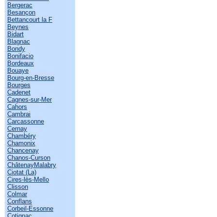
Bergerac
Besançon
Bettancourt la F
Beynes
Bidart
Blagnac
Bondy
Bonifacio
Bordeaux
Bouaye
Bourg-en-Bresse
Bourges
Cadenet
Cagnes-sur-Mer
Cahors
Cambrai
Carcassonne
Cernay
Chambéry
Chamonix
Chancenay
Chanos-Curson
ChâtenayMalabry
Ciotat (La)
Cires-lès-Mello
Clisson
Colmar
Conflans
Corbeil-Essonne
Cotignac