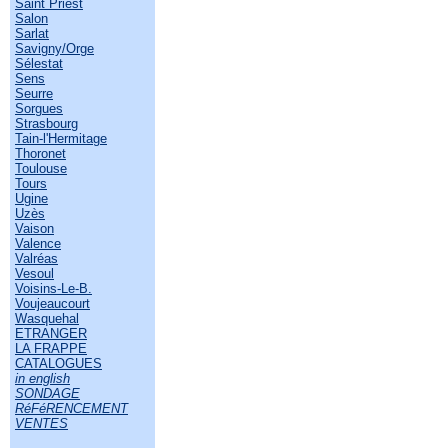
Saint Priest
Salon
Sarlat
Savigny/Orge
Sélestat
Sens
Seurre
Sorgues
Strasbourg
Tain-l'Hermitage
Thoronet
Toulouse
Tours
Ugine
Uzès
Vaison
Valence
Valréas
Vesoul
Voisins-Le-B.
Voujeaucourt
Wasquehal
ETRANGER
LA FRAPPE
CATALOGUES
in english
SONDAGE
RéFéRENCEMENT
VENTES