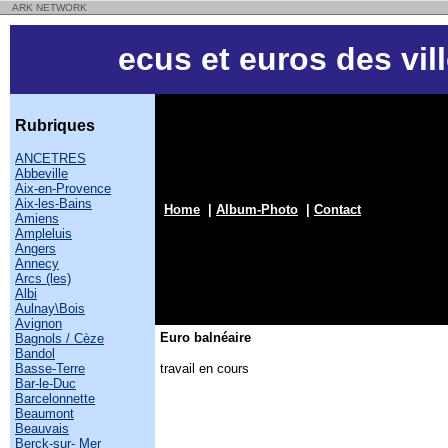
ARK NETWORK
ecus et euros des vil
Rubriques
ANCETRES
Abbeville
Aix-en-Provence
Aix-les-Bains
Home
|
Album-Photo
|
Contact
Amiens
Ampleluis
Angers
Annecy
Arcs (les)
Albi
Aulnay\Bois
Avignon
Euro balnéaire
Bagnols / Cèze
Bandol
Basse-Terre
travail en cours
Bar-le-Duc
Barcelonnette
Beaumont
Beauvais
Berck-sur- Mer