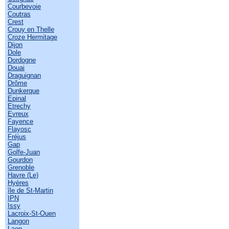
Courbevoie
Coutras
Crest
Crouy en Thelle
Croze Hermitage
Dijon
Dole
Dordogne
Douai
Draguignan
Drôme
Dunkerque
Epinal
Etrechy
Evreux
Fayence
Flayosc
Fréjus
Gap
Golfe-Juan
Gourdon
Grenoble
Havre (Le)
Hyères
île de St-Martin
IPN
Issy
Lacroix-St-Ouen
Langon
Laon