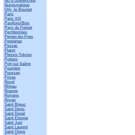
ND d Gravenchon
Numismatique
Orly -le Bourget
Paris
Paris XIII
Pavillons\Bois
Pays du Freinet
Pechbonnieu
Pernes-les-Fnes
Perpignan
Pessac
Plaisir
Plessis-Trévise
Poitiers
Port-sur-Saône
Pourrière
Poussan
Privas
Revel
Rhinau
Roanne
Romans
Royan
Saint Brieuc
Saint Denis
Saint Donat
Saint Etienne
Saint Just
Saint Laurent
Saint Orens