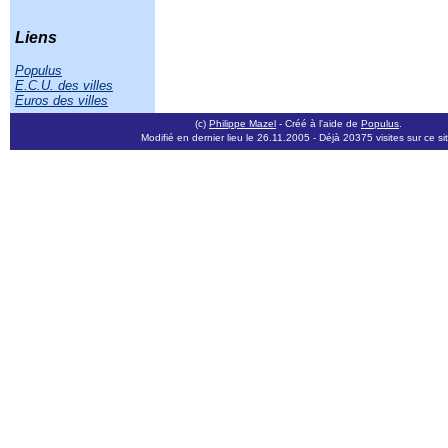
Liens
Populus
E.C.U. des villes
Euros des villes
(c)
Philippe Mazel
- Créé à l'aide de
Populus
.
Modifié en dernier lieu le 26.11.2005
- Déjà 20375 visites sur ce sit