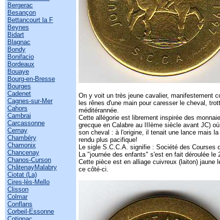
Bergerac
Besançon
Bettancourt la F
Beynes
Bidart
Blagnac
Bondy
Bonifacio
Bordeaux
Bouaye
Bourg-en-Bresse
Bourges
Cadenet
On y voit un très jeune cavalier, manifestement co
Cagnes-sur-Mer
les rênes d'une main pour caresser le cheval, trot
Cahors
méditérannée.
Cambrai
Cette allégorie est librement inspirée des monnai
Carcassonne
grecque en Calabre au IIIème siècle avant JC) où
Cernay
son cheval : à l'origine, il tenait une lance mais l
Chambéry
rendu plus pacifique!
Chamonix
Le sigle S.C.C.A. signifie : Société des Courses 
Chancenay
La "journée des enfants" s'est en fait déroulée l
Chanos-Curson
Cette pièce est en alliage cuivreux (laiton) jaun
ChâtenayMalabry
ce côté-ci.
Ciotat (La)
Cires-lès-Mello
Clisson
Colmar
Conflans
Corbeil-Essonne
Cotignac