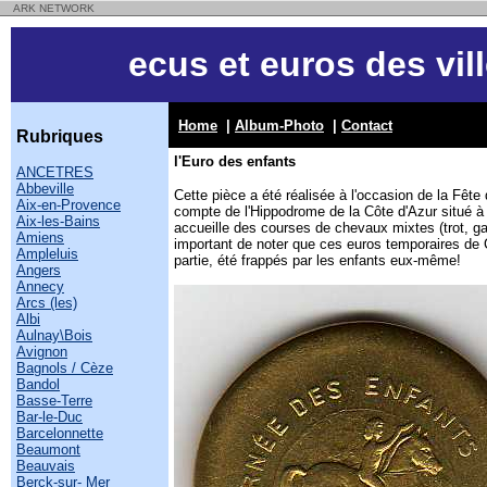
ARK NETWORK
ecus et euros des vil
Home
|
Album-Photo
|
Contact
Rubriques
l'Euro des enfants
ANCETRES
Abbeville
Cette pièce a été réalisée à l'occasion de la Fête
Aix-en-Provence
compte de l'Hippodrome de la Côte d'Azur situé à
Aix-les-Bains
accueille des courses de chevaux mixtes (trot, gal
Amiens
important de noter que ces euros temporaires de
Ampleluis
partie, été frappés par les enfants eux-même!
Angers
Annecy
Arcs (les)
Albi
Aulnay\Bois
Avignon
Bagnols / Cèze
Bandol
Basse-Terre
Bar-le-Duc
Barcelonnette
Beaumont
Beauvais
Berck-sur- Mer