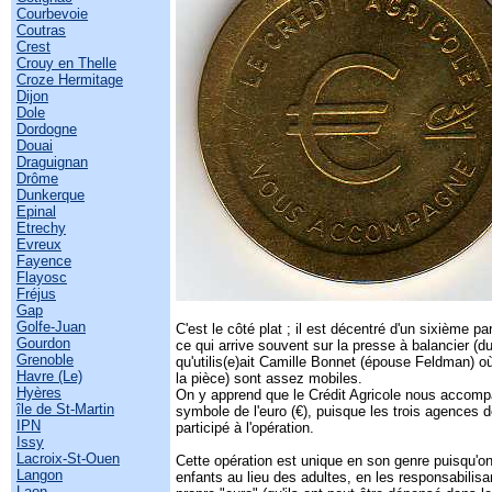
Courbevoie
Coutras
Crest
Crouy en Thelle
Croze Hermitage
Dijon
Dole
Dordogne
Douai
Draguignan
Drôme
Dunkerque
Epinal
Etrechy
Evreux
Fayence
Flayosc
Fréjus
Gap
Golfe-Juan
C'est le côté plat ; il est décentré d'un sixième par
Gourdon
ce qui arrive souvent sur la presse à balancier 
Grenoble
qu'utilis(e)ait Camille Bonnet (épouse Feldman) o
Havre (Le)
la pièce) sont assez mobiles.
Hyères
On y apprend que le Crédit Agricole nous accomp
île de St-Martin
symbole de l'euro (€), puisque les trois agences
IPN
participé à l'opération.
Issy
Lacroix-St-Ouen
Cette opération est unique en son genre puisqu'on
Langon
enfants au lieu des adultes, en les responsabilisan
Laon