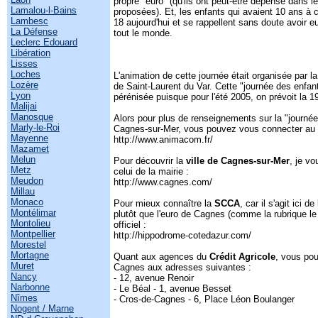
propre "euro" (qu'ils ont peut-être dépensé dans le
Lamalou-l-Bains
proposées). Et, les enfants qui avaient 10 ans à 
Lambesc
18 aujourd'hui et se rappellent sans doute avoir e
La Défense
tout le monde.
Leclerc Edouard
Libération
Lisses
Loches
L'animation de cette journée était organisée par
Lozère
de Saint-Laurent du Var. Cette "journée des enfants
Lyon
pérénisée puisque pour l'été 2005, on prévoit la 
Malijai
Manosque
Alors pour plus de renseignements sur la "journé
Marly-le-Roi
Cagnes-sur-Mer, vous pouvez vous connecter au s
Mayenne
http://www.animacom.fr/
Mazamet
Melun
Pour découvrir la
ville de Cagnes-sur-Mer
, je vo
Metz
celui de la mairie :
Meudon
http://www.cagnes.com/
Millau
Monaco
Pour mieux connaître la
SCCA
, car il s'agit ici 
Montélimar
plutôt que l'euro de Cagnes (comme la rubrique le ti
Montolieu
officiel :
Montpellier
http://hippodrome-cotedazur.com/
Morestel
Mortagne
Quant aux agences du
Crédit Agricole
, vous pou
Muret
Cagnes aux adresses suivantes :
Nancy
- 12, avenue Renoir
Narbonne
- Le Béal - 1, avenue Besset
Nîmes
- Cros-de-Cagnes - 6, Place Léon Boulanger
Nogent / Marne