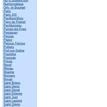
ND d Gravenchon
Numismatique
Orly -le Bourget
Paris
Paris XIII
Pavillons\Bois
Pays du Freinet
Pechbonnieu
Pernes-les-Fnes
Perpignan
Pessac
Plaisir
Plessis-Trévise
Poitiers
Port-sur-Saône
Pourrière
Poussan
Privas
Revel
Rhinau
Roanne
Romans
Royan
Saint Brieuc
Saint Denis
Saint Donat
Saint Etienne
Saint Just
Saint Laurent
Saint Orens