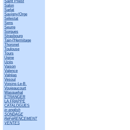
Saint Priest
Salon
Sarlat
Savigny/Orge
Sélestat
Sens
Seurre
Sorgues
Strasbourg
Tain-l'Hermitage
Thoronet
Toulouse
Tours
Ugine
Uzès
Vaison
Valence
Valréas
Vesoul
Voisins-Le-B.
Voujeaucourt
Wasquehal
ETRANGER
LA FRAPPE
CATALOGUES
in english
SONDAGE
RéFéRENCEMENT
VENTES